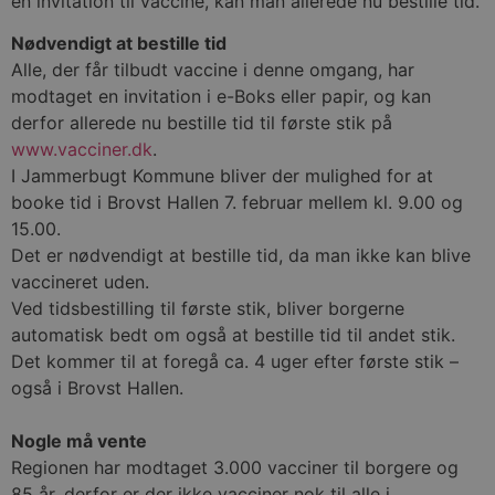
en invitation til vaccine, kan man allerede nu bestille tid.
Nødvendigt at bestille tid
Alle, der får tilbudt vaccine i denne omgang, har
modtaget en invitation i e-Boks eller papir, og kan
derfor allerede nu bestille tid til første stik på
www.vacciner.dk
.
I Jammerbugt Kommune bliver der mulighed for at
booke tid i Brovst Hallen 7. februar mellem kl. 9.00 og
15.00.
Det er nødvendigt at bestille tid, da man ikke kan blive
vaccineret uden.
Ved tidsbestilling til første stik, bliver borgerne
automatisk bedt om også at bestille tid til andet stik.
Det kommer til at foregå ca. 4 uger efter første stik –
også i Brovst Hallen.
Nogle må vente
Regionen har modtaget 3.000 vacciner til borgere og
85 år, derfor er der ikke vacciner nok til alle i