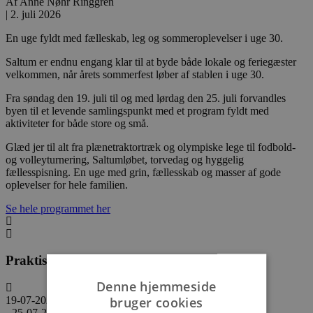
Af
Anne Nøhr Ringgren
|
2. juli 2026
En uge fyldt med fælleskab, leg og sommeroplevelser i uge 30.
Saltum er endnu engang klar til at byde både lokale og feriegæster
velkommen, når årets sommerfest løber af stablen i uge 30.
Fra søndag den 19. juli til og med lørdag den 25. juli forvandles
byen til et levende samlingspunkt med et program fyldt med
aktiviteter for både store og små.
Glæd jer til alt fra plænetraktortræk og olympiske lege til fodbold-
og volleyturnering, Saltumløbet, torvedag og hyggelig
fællesspisning. En uge med grin, fællesskab og masser af gode
oplevelser for hele familien.
Se hele programmet her
Praktisk information
Denne hjemmeside
bruger cookies
19-07-2026
- 25-07-2026