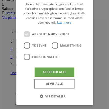
Denne hjemmeside bruger cookies til at
forbedre brugeroplevelsen. Ved at bruge
Saltum
Events
vores hjemmeside giver du samtykke til alle
Vis på maps
cookies i overensstemmelse med vores
cookiepolitik.
Læs mere
Blokhus Medier
ABSOLUT NØDVENDIGE
Torvet 7B, 1. sal, 9492 Blokhus
YDEEVNE
MÅLRETNING
70200123
FUNKTIONALITET
mail@blokhus.dk
CVR: 26486378
ACCEPTER ALLE
Cookiepolitik
Facebook-
Youtube
Instagram
f
AFVIS ALLE
Byer
VIS DETALJER
Nyheder