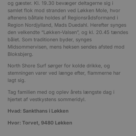
og gæster. Kl. 19.30 bevæger deltagerne sig i
samlet flok mod stranden ved Løkken Mole, hvor
aftenens båltale holdes af Regionsrådsformand i
Region Nordjylland, Mads Duedahl. Herefter synges
den velkendte “Løkken-Valsen”, og kl. 20.45 tændes
bålet. Som traditionen byder, synges
Midsommervisen, mens heksen sendes afsted mod
Bloksbjerg.
North Shore Surf sørger for kolde drikke, og
stemningen varer ved længe efter, flammerne har
lagt sig.
Tag familien med og oplev årets længste dag i
hjertet af vestkystens sommeridyl.
Hvad: Sankthans i Løkken
Hvor: Torvet, 9480 Løkken