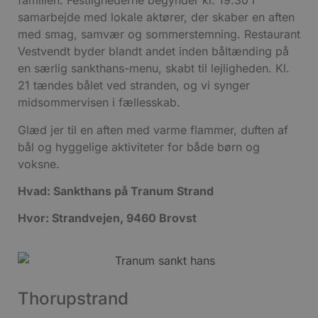
familien. Festlighederne begynder kl. 19.30 i
Absolut nødvendige cookies muliggør
samarbejde med lokale aktører, der skaber en aften
hjemmesidens grundlæggende funktionalitet
såsom brugerlogin og kontoadministration.
med smag, samvær og sommerstemning. Restaurant
Hjemmesiden kan ikke bruges korrekt uden de
Vestvendt byder blandt andet inden båltænding på
absolut nødvendige cookies.
en særlig sankthans-menu, skabt til lejligheden. Kl.
Udbyder
/
Navn
Udløbsdato
B
21 tændes bålet ved stranden, og vi synger
Domæne
midsommervisen i fællesskab.
pys_session_limit
.blokhus.dk
59 minutter
57
b
sekunder
b
Glæd jer til en aften med varme flammer, duften af
bål og hyggelige aktiviteter for både børn og
b
u
voksne.
s
s
i
Hvad: Sankthans på Tranum Strand
g
d
f
Hvor: Strandvejen, 9460 Brovst
f
m
t
PHPSESSID
Session
PHP.net
Thorupstrand
g
blokhus.dk
a
b