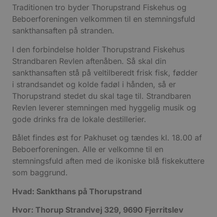
s
Traditionen tro byder Thorupstrand Fiskehus og
e
Beboerforeningen velkommen til en stemningsfuld
i
d
sankthansaften på stranden.
v
b
I den forbindelse holder Thorupstrand Fiskehus
D
e
Strandbaren Revlen aftenåben. Så skal din
g
sankthansaften stå på veltilberedt frisk fisk, fødder
i strandsandet og kolde fadøl i hånden, så er
b
s
Thorupstrand stedet du skal tage til. Strandbaren
Revlen leverer stemningen med hyggelig musik og
e
e
gode drinks fra de lokale destillerier.
o
l
e
Bålet findes øst for Pakhuset og tændes kl. 18.00 af
m
Beboerforeningen. Alle er velkomne til en
CookieScriptConsent
4 uger 2
CookieScript
stemningsfuld aften med de ikoniske blå fiskekuttere
dage
b
blokhus.dk
C
som baggrund.
S
t
Hvad: Sankthans på Thorupstrand
s
Hvor: Thorup Strandvej 329, 9690 Fjerritslev
b
e