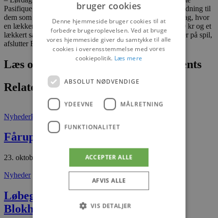
bruger cookies
Pasifique, som kommer og laver hudanalyser og giver vejledning til
dem som har lyst. Vi får også konkurrencer lørdag og søndag, hvor
Denne hjemmeside bruger cookies til at
en lækker kurv fra Beaute Pasifique til en værdi på ca.1200 kr og et
forbedre brugeroplevelsen. Ved at bruge
lækkert sæt Lingeri fra Marie Jo til en værdi på ca.1000kr er på spil,
vores hjemmeside giver du samtykke til alle
afslutter Birgitte.
cookies i overensstemmelse med vores
cookiepolitik.
Læs mere
Læs om fantastiske oplevelser og events
ABSOLUT NØDVENDIGE
Relaterede artikler
YDEEVNE
MÅLRETNING
Nyheder
Presse
FUNKTIONALITET
Fårup sætter vild efterårsrekord
ACCEPTER ALLE
23. oktober 2025
Nyheder
AFVIS ALLE
Løbeglæde førte til nye venskaber i
VIS DETALJER
Blokhus