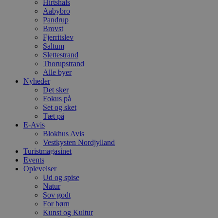
Hirtshals
f
m
Aabybro
t
Pandrup
Brovst
PHPSESSID
Session
C
PHP.net
g
Fjerritslev
blokhus.dk
a
Saltum
b
Slettestrand
s
Thorupstrand
e
i
Alle byer
d
Nyheder
o
Det sker
v
b
Fokus på
D
Set og sket
e
Tæt på
g
E-Avis
n
h
Blokhus Avis
b
Vestkysten Nordjylland
s
Turistmagasinet
w
e
Events
e
Oplevelser
o
Ud og spise
l
Natur
e
m
Sov godt
For børn
CookieScriptConsent
4 uger 2
D
CookieScript
Kunst og Kultur
dage
b
blokhus.dk