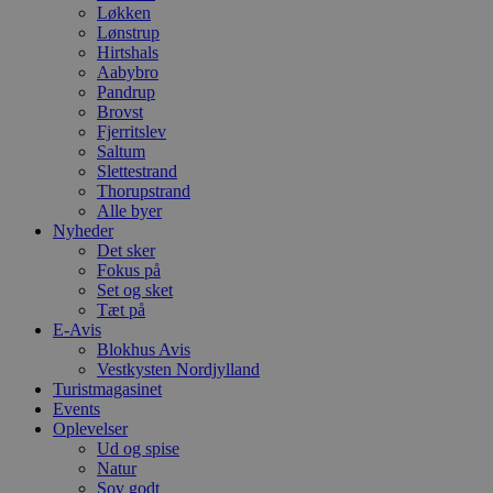
Løkken
Lønstrup
Hirtshals
Aabybro
Pandrup
Brovst
Fjerritslev
Saltum
Slettestrand
Thorupstrand
Alle byer
Nyheder
Det sker
Fokus på
Set og sket
Tæt på
E-Avis
Blokhus Avis
Vestkysten Nordjylland
Turistmagasinet
Events
Oplevelser
Ud og spise
Natur
Sov godt