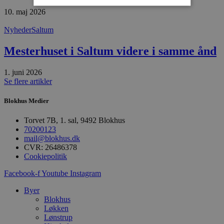
10. maj 2026
Absolut nødvendige
Ydeevne
Nyheder
Saltum
Målretning
Funktionalitet
Mesterhuset i Saltum videre i samme ånd
Absolut nødvendige cookies muliggør
hjemmesidens grundlæggende funktionalitet
1. juni 2026
såsom brugerlogin og kontoadministration.
Se flere artikler
Hjemmesiden kan ikke bruges korrekt uden de
absolut nødvendige cookies.
Blokhus Medier
Udbyder
/
Navn
Udløbsdato
B
Domæne
Torvet 7B, 1. sal, 9492 Blokhus
pys_session_limit
.blokhus.dk
59 minutter
D
70200123
57
b
mail@blokhus.dk
sekunder
b
CVR: 26486378
m
Cookiepolitik
b
u
s
Facebook-f
Youtube
Instagram
s
i
Byer
g
d
Blokhus
f
Løkken
h
Lønstrup
y