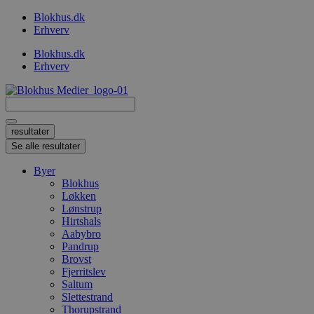
Videre
Blokhus.dk
til
Erhverv
indhold
Blokhus.dk
Erhverv
Search
...
resultater
Se alle resultater
Byer
Blokhus
Løkken
Lønstrup
Hirtshals
Aabybro
Pandrup
Brovst
Fjerritslev
Saltum
Slettestrand
Thorupstrand