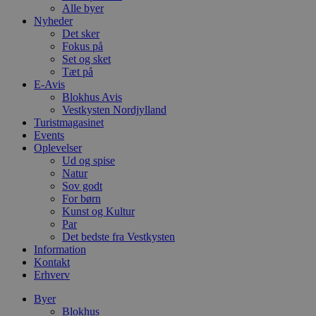
Alle byer
Nyheder
Det sker
Fokus på
Set og sket
Tæt på
E-Avis
Blokhus Avis
Vestkysten Nordjylland
Turistmagasinet
Events
Oplevelser
Ud og spise
Natur
Sov godt
For børn
Kunst og Kultur
Par
Det bedste fra Vestkysten
Information
Kontakt
Erhverv
Byer
Blokhus