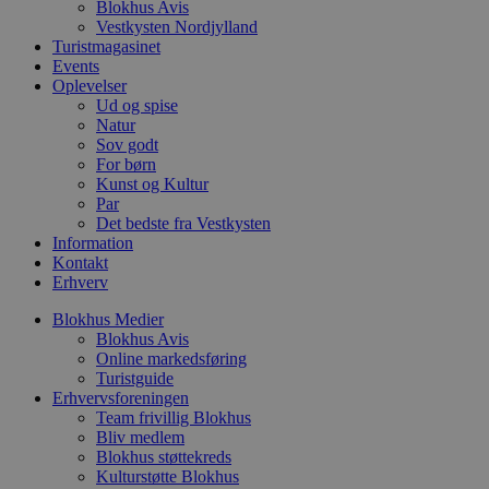
Blokhus Avis
p
f
Vestkysten Nordjylland
i
Turistmagasinet
w
Events
r
Oplevelser
p
b
Ud og spise
s
Natur
f
Sov godt
p
b
For børn
p
Kunst og Kultur
o
Par
i
Det bedste fra Vestkysten
d
p
Information
b
Kontakt
f
Erhverv
s
Blokhus Medier
Blokhus Avis
Online markedsføring
Turistguide
Udbyder
/
Navn
Udløbsdato
Beskrivelse
Erhvervsforeningen
Domæne
Udbyder
/
Navn
Udløbsdato
Beskrivelse
Team frivillig Blokhus
Domæne
pys_first_visit
.blokhus.dk
1 uge
Denne cookie
Bliv medlem
Udbyder
/
Navn
Udløbsdato
Beskr
bruges til at
_gid
1 dag
Denne cookie
Google LLC
Domæne
Blokhus støttekreds
bestemme den
Google Anal
.blokhus.dk
Kulturstøtte Blokhus
første gang
gemmer og 
_gcl_au
2 måneder
Denne
Google LLC