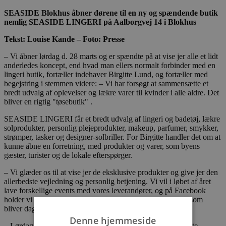
SEASIDE Blokhus åbner dørene til en ny og spændende butik
nemlig SEASIDE LINGERI på Aalborgvej 14 i Blokhus
Tekst: Louise Kande – Foto: Presse
– Vi åbner lørdag d. 28 marts og er spændte på at vise jer alle et lidt
anderledes koncept, end hvad man ellers normalt forbinder med en
lingeri butik, fortæller indehaver Birgitte Lund, og fortæller med
begejstring i stemmen videre: – Vi har forsøgt at sammensætte et
bredt udvalg af oplevelser og lækre varer til kvinder i alle aldre. Det
bliver en rigtig "tøsebutik" .
SEASIDE LINGERI får et bredt udvalg af lingeri og badetøj, lækre
solprodukter, personlig plejeprodukter, makeup, parfumer, smykker,
strømper, tasker og designer-solbriller. For Birgitte handler det om at
kunne åbne en forretning, med produkter og varer, som byens
gæster, turister og de lokale efterspørger.
– Vi glæder os til at vise jer de eksklusive produkter og give jer den
allerbedste vejledning og personlig betjening. Vi vil i løbet af året
lave forskellige events med vores leverandører, og på Facebook
holder vi jer løbende opdateret, fortæller Dinna Nørgaard, som
bliver daglig leder.
Denne hjemmeside
– Lørdag d. 28 marts får vi besøg af 2 konsulenter fra Beaute