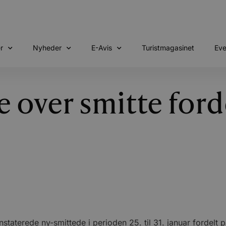
r
Nyheder
E-Avis
Turistmagasinet
Eve
 over smitte ford
erede ny-smittede i perioden 25. til 31. januar fordelt på 