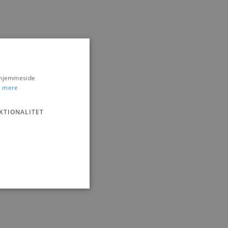
s hjemmeside
 mere
KTIONALITET