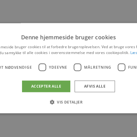
Denne hjemmeside bruger cookies
eside bruger cookies til at forbedre brugeroplevelsen. Ved at bruge vore
du samtykke til alle cookies i overensstemmelse med vores cookiepolitik.
Læs
UT NØDVENDIGE
YDEEVNE
MÅLRETNING
FUN
ACCEPTER ALLE
AFVIS ALLE
VIS DETALJER
Absolut nødvendige
Ydeevne
Målretning
Funktionalitet