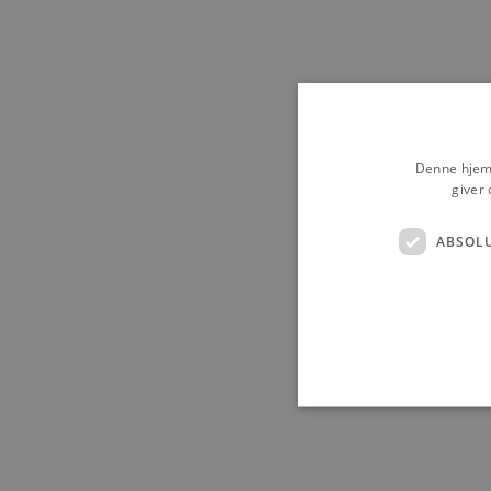
Denne hjemm
giver 
ABSOL