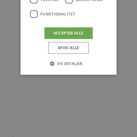
FUNKTIONALITET
ACCEPTER ALLE
AFVIS ALLE
VIS DETALJER
Absolut nødvendige
Ydeevne
Målretning
Funktionalitet
Absolut nødvendige cookies muliggør
hjemmesidens grundlæggende funktionalitet
såsom brugerlogin og kontoadministration.
Hjemmesiden kan ikke bruges korrekt uden de
absolut nødvendige cookies.
Udbyder
/