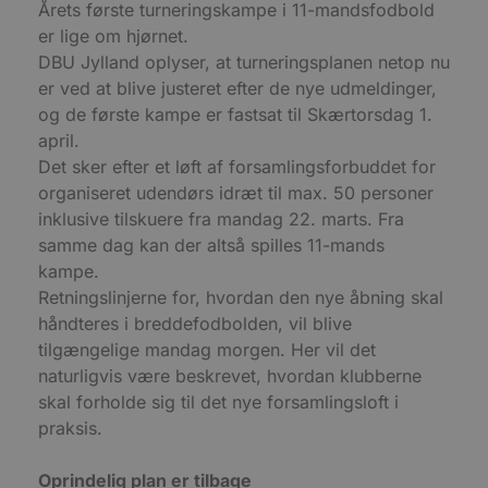
Navn
Udløbsdato
B
Årets første turneringskampe i 11-mandsfodbold
Domæne
er lige om hjørnet.
pys_session_limit
.blokhus.dk
59 minutter
D
DBU Jylland oplyser, at turneringsplanen netop nu
57
b
sekunder
b
er ved at blive justeret efter de nye udmeldinger,
m
b
og de første kampe er fastsat til Skærtorsdag 1.
u
s
april.
s
Det sker efter et løft af forsamlingsforbuddet for
i
g
organiseret udendørs idræt til max. 50 personer
d
f
inklusive tilskuere fra mandag 22. marts. Fra
h
samme dag kan der altså spilles 11-mands
y
f
kampe.
m
t
Retningslinjerne for, hvordan den nye åbning skal
håndteres i breddefodbolden, vil blive
PHPSESSID
Session
C
PHP.net
g
blokhus.dk
tilgængelige mandag morgen. Her vil det
a
b
naturligvis være beskrevet, hvordan klubberne
s
e
skal forholde sig til det nye forsamlingsloft i
i
praksis.
d
o
v
b
Oprindelig plan er tilbage