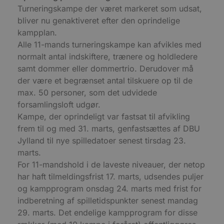
D
Turneringskampe der været markeret som udsat,
e
g
bliver nu genaktiveret efter den oprindelige
n
h
kampplan.
b
s
Alle 11-mands turneringskampe kan afvikles med
w
normalt antal indskiftere, trænere og holdledere
e
e
samt dommer eller dommertrio. Derudover må
o
l
der være et begrænset antal tilskuere op til de
e
max. 50 personer, som det udvidede
m
forsamlingsloft udgør.
CookieScriptConsent
4 uger 2
D
CookieScript
dage
b
blokhus.dk
Kampe, der oprindeligt var fastsat til afvikling
C
S
frem til og med 31. marts, genfastsættes af DBU
t
Jylland til nye spilledatoer senest tirsdag 23.
h
p
marts.
s
b
For 11-mandshold i de laveste niveauer, der netop
e
har haft tilmeldingsfrist 17. marts, udsendes puljer
a
S
og kampprogram onsdag 24. marts med frist for
c
f
indberetning af spilletidspunkter senest mandag
k
29. marts. Det endelige kampprogram for disse
pys_start_session
.blokhus.dk
Session
D