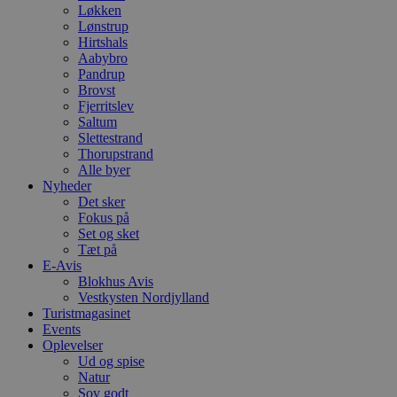
Løkken
Lønstrup
Hirtshals
Aabybro
Pandrup
Brovst
Fjerritslev
Saltum
Slettestrand
Thorupstrand
Alle byer
Nyheder
Det sker
Fokus på
Set og sket
Tæt på
E-Avis
Blokhus Avis
Vestkysten Nordjylland
Turistmagasinet
Events
Oplevelser
Ud og spise
Natur
Sov godt