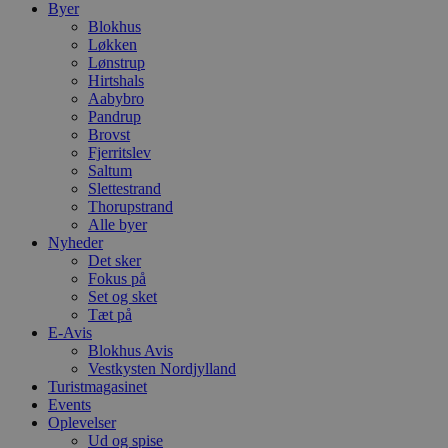
Byer
g
h
Blokhus
o
Løkken
e
Lønstrup
h
Hirtshals
ti
Aabybro
VISITOR_PRIVACY_METADATA
5 måneder
D
YouTube
Pandrup
4 uger
b
.youtube.com
Brovst
g
Fjerritslev
b
s
Saltum
p
Slettestrand
f
Thorupstrand
i
w
Alle byer
r
Nyheder
p
Det sker
b
Fokus på
s
f
Set og sket
p
Tæt på
b
E-Avis
p
o
Blokhus Avis
i
Vestkysten Nordjylland
d
Turistmagasinet
p
Events
b
f
Oplevelser
s
Ud og spise