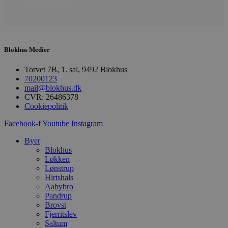
Se flere artikler
sekunder
b
m
b
u
s
s
i
Blokhus Medier
g
d
f
Torvet 7B, 1. sal, 9492 Blokhus
h
70200123
y
mail@blokhus.dk
f
CVR: 26486378
m
t
Cookiepolitik
PHPSESSID
Session
C
PHP.net
Facebook-f
Youtube
Instagram
g
blokhus.dk
a
b
Byer
s
Blokhus
e
Løkken
i
Lønstrup
d
o
Hirtshals
v
Aabybro
b
Pandrup
D
e
Brovst
g
Fjerritslev
n
Saltum
h