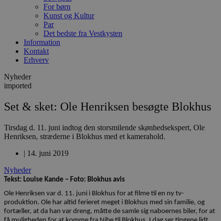
For børn
Kunst og Kultur
Par
Det bedste fra Vestkysten
Information
Kontakt
Erhverv
Nyheder
imported
Set & sket: Ole Henriksen besøgte Blokhus
Tirsdag d. 11. juni indtog den storsmilende skønhedsekspert, Ole
Henriksen, stræderne i Blokhus med et kamerahold.
|
14. juni 2019
Nyheder
Tekst: Louise Kande – Foto: Blokhus avis
Ole Henriksen var d. 11. juni i Blokhus for at filme til en ny tv-
produktion. Ole har altid ferieret meget i Blokhus med sin familie, og
fortæller, at da han var dreng, måtte de samle sig naboernes biler, for at
få muligheden for at komme fra Nibe til Blokhus. I dag ser tingene lidt