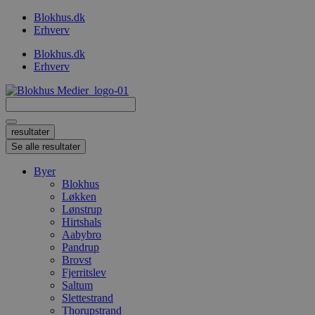
Videre
Blokhus.dk
til
Erhverv
indhold
Blokhus.dk
Erhverv
Search
...
resultater
Se alle resultater
Byer
Blokhus
Løkken
Lønstrup
Hirtshals
Aabybro
Pandrup
Brovst
Fjerritslev
Saltum
Slettestrand
Thorupstrand