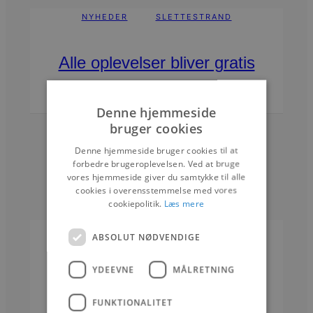
NYHEDER
SLETTESTRAND
Alle oplevelser bliver gratis
2. AUGUST 2026
Denne hjemmeside
bruger cookies
Denne hjemmeside bruger cookies til at
forbedre brugeroplevelsen. Ved at bruge
vores hjemmeside giver du samtykke til alle
cookies i overensstemmelse med vores
cookiepolitik.
Læs mere
NYHEDER
BLOKHUS
ABSOLUT NØDVENDIGE
YDEEVNE
MÅLRETNING
Lanternen til salg
FUNKTIONALITET