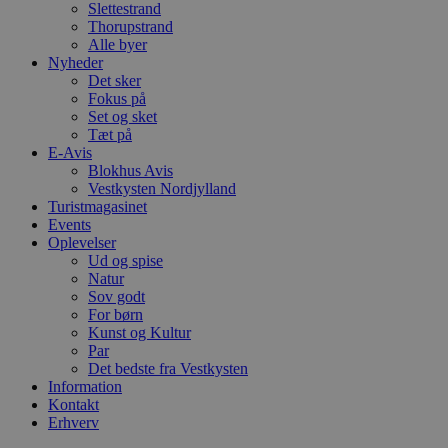
Slettestrand
b
s
Thorupstrand
w
Alle byer
e
Nyheder
e
o
Det sker
l
Fokus på
e
Set og sket
m
Tæt på
CookieScriptConsent
4 uger 2
D
CookieScript
E-Avis
dage
b
blokhus.dk
Blokhus Avis
C
Vestkysten Nordjylland
S
Turistmagasinet
t
h
Events
p
Oplevelser
s
Ud og spise
b
e
Natur
a
Sov godt
S
For børn
c
Kunst og Kultur
f
k
Par
Det bedste fra Vestkysten
pys_start_session
.blokhus.dk
Session
D
Information
b
o
Kontakt
b
Erhverv
t
d