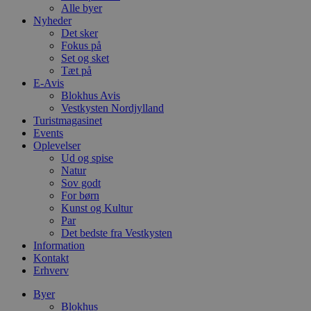
Alle byer
Nyheder
Det sker
Fokus på
Set og sket
Tæt på
E-Avis
Blokhus Avis
Vestkysten Nordjylland
Turistmagasinet
Events
Oplevelser
Ud og spise
Natur
Sov godt
For børn
Kunst og Kultur
Par
Det bedste fra Vestkysten
Information
Kontakt
Erhverv
Byer
Blokhus