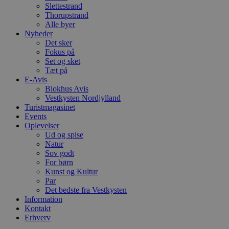
Slettestrand
VISITOR_PRIVACY_METADATA
5 måneder
D
YouTube
Thorupstrand
4 uger
b
.youtube.com
Alle byer
g
b
Nyheder
s
Det sker
p
Fokus på
f
Set og sket
i
w
Tæt på
r
E-Avis
p
Blokhus Avis
b
s
Vestkysten Nordjylland
f
Turistmagasinet
p
Events
b
Oplevelser
p
o
Ud og spise
i
Natur
d
Sov godt
p
b
For børn
f
Kunst og Kultur
s
Par
Det bedste fra Vestkysten
Information
Kontakt
Erhverv
Udbyder
/
Navn
Udløbsdato
Beskrivelse