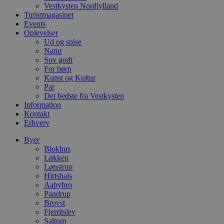
l
Vestkysten Nordjylland
e
Turistmagasinet
m
Events
CookieScriptConsent
4 uger 2
D
CookieScript
Oplevelser
dage
b
blokhus.dk
Ud og spise
C
Natur
S
t
Sov godt
h
For børn
p
Kunst og Kultur
s
Par
b
e
Det bedste fra Vestkysten
a
Information
S
Kontakt
c
f
Erhverv
k
Byer
pys_start_session
.blokhus.dk
Session
D
Blokhus
b
o
Løkken
b
Lønstrup
t
Hirtshals
d
Aabybro
g
h
Pandrup
o
Brovst
e
Fjerritslev
h
ti
Saltum