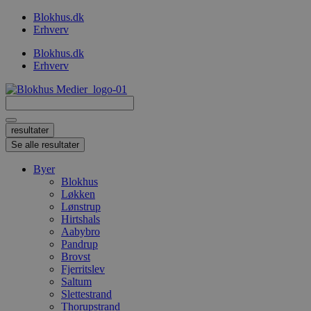
Videre
Blokhus.dk
til
Erhverv
indhold
Blokhus.dk
Erhverv
Search
...
resultater
Se alle resultater
Byer
Blokhus
Løkken
Lønstrup
Hirtshals
Aabybro
Pandrup
Brovst
Fjerritslev
Saltum
Slettestrand
Thorupstrand