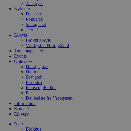
Alle byer
Nyheder
Det sker
Fokus på
Set og sket
Tæt på
E-Avis
Blokhus Avis
Vestkysten Nordjylland
Turistmagasinet
Events
Oplevelser
Ud og spise
Natur
Sov godt
For børn
Kunst og Kultur
Par
Det bedste fra Vestkysten
Information
Kontakt
Erhverv
Byer
Blokhus