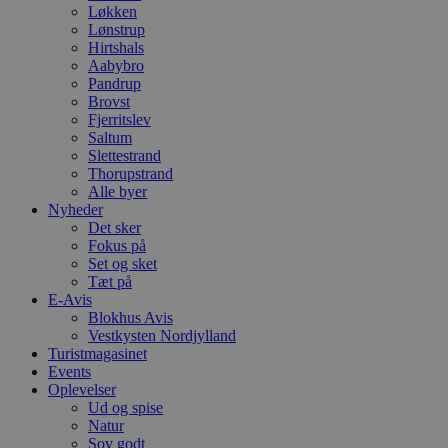
Løkken
Lønstrup
Hirtshals
Aabybro
Pandrup
Brovst
Fjerritslev
Saltum
Slettestrand
Thorupstrand
Alle byer
Nyheder
Det sker
Fokus på
Set og sket
Tæt på
E-Avis
Blokhus Avis
Vestkysten Nordjylland
Turistmagasinet
Events
Oplevelser
Ud og spise
Natur
Sov godt