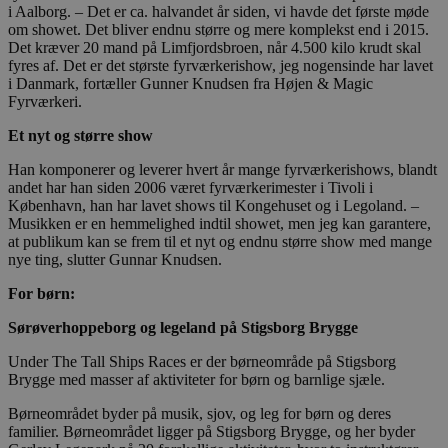
i Aalborg. – Det er ca. halvandet år siden, vi havde det første møde
om showet. Det bliver endnu større og mere komplekst end i 2015.
Det kræver 20 mand på Limfjordsbroen, når 4.500 kilo krudt skal
fyres af. Det er det største fyrværkerishow, jeg nogensinde har lavet
i Danmark, fortæller Gunner Knudsen fra Højen & Magic
Fyrværkeri.
Et nyt og større show
Han komponerer og leverer hvert år mange fyrværkerishows, blandt
andet har han siden 2006 været fyrværkerimester i Tivoli i
København, han har lavet shows til Kongehuset og i Legoland. –
Musikken er en hemmelighed indtil showet, men jeg kan garantere,
at publikum kan se frem til et nyt og endnu større show med mange
nye ting, slutter Gunnar Knudsen.
For børn:
Sørøverhoppeborg og legeland på Stigsborg Brygge
Under The Tall Ships Races er der børneområde på Stigsborg
Brygge med masser af aktiviteter for børn og barnlige sjæle.
Børneområdet byder på musik, sjov, og leg for børn og deres
familier. Børneområdet ligger på Stigsborg Brygge, og her byder