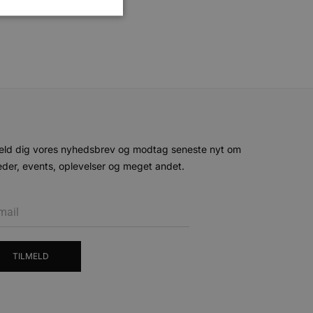
ministration. Hjemmesiden
e gange en bruger kan
given periode, der forsøger
eld dig vores nyhedsbrev og modtag seneste nyt om
misbrug af tjenester.
der, events, oplevelser og meget andet.
-sproget. Dette er en
 variabler for
enereret nummer, hvordan
n et godt eksempel er at
 siderne.
ten til at huske
nødvendigt, at Cookie-
TILMELD
 session tilstand, mens de
eller data poster huskes
ykke og privatlivsvalg for