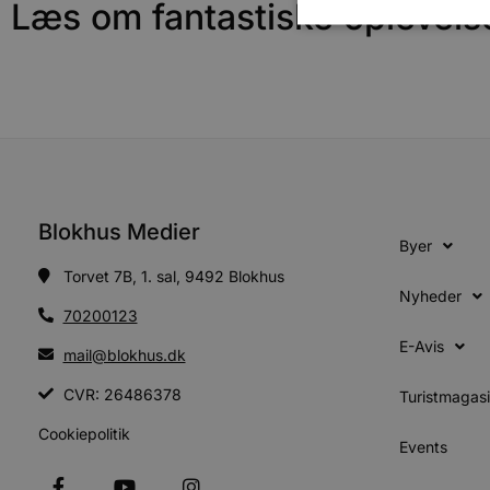
Læs om fantastiske oplevels
Absolut nødvendige cookies
kan ikke bruges korrekt ude
Navn
pys_session_limit
Blokhus Medier
Byer
PHPSESSID
Torvet 7B, 1. sal, 9492 Blokhus
Nyheder
70200123
E-Avis
mail@blokhus.dk
CookieScriptConsent
CVR: 26486378
Turistmagas
pys_start_session
Cookiepolitik
Events
VISITOR_PRIVACY_METAD