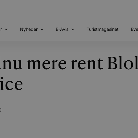
r
Nyheder
E-Avis
Turistmagasinet
Eve
dnu mere rent Bl
ice
g