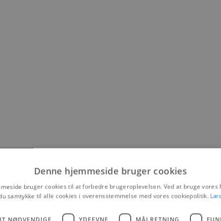
Denne hjemmeside bruger cookies
eside bruger cookies til at forbedre brugeroplevelsen. Ved at bruge vore
du samtykke til alle cookies i overensstemmelse med vores cookiepolitik.
Læs
UT NØDVENDIGE
YDEEVNE
MÅLRETNING
FUN
 Cash. Lanternen holdt nemlig hyggeligt arrangement med live musik 