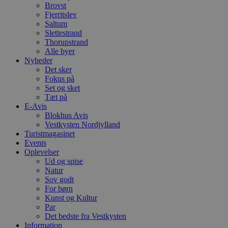
Brovst
Fjerritslev
Saltum
Slettestrand
Thorupstrand
Alle byer
Nyheder
Det sker
Fokus på
Set og sket
Tæt på
E-Avis
Blokhus Avis
Vestkysten Nordjylland
Turistmagasinet
Events
Oplevelser
Ud og spise
Natur
Sov godt
For børn
Kunst og Kultur
Par
Det bedste fra Vestkysten
Information