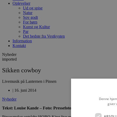
Oplevelser
Ud og spise
Natur
Sov godt
For børn
Kunst og Kultur
Par
Det bedste fra Vestkysten
Information
Kontakt
Nyheder
imported
Sikken cowboy
Livemusik på Lanternen i Pinsen
|
16. juni 2014
Denne hjemm
Nyheder
giver 
Tekst: Louise Kande – Foto: Pressefoto
ABSOL
Pinsesøndag optrådte HOBO-King live med melodier i stil af Johnny