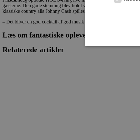
gæsterne. Den gode stemning blev holdt ved lige af musikerne, som le
klassiske country alla Johnny Cash spilles.
– Det bliver en god cocktail af god musik og afslappet barstemning, s
Læs om fantastiske oplevelser og events
Relaterede artikler
Absolut nødvendige cookies
kan ikke bruges korrekt ude
Navn
pys_session_limit
PHPSESSID