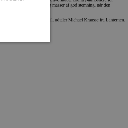
så være udendørsservering og masser af god stemning, når den
g servicerer gæsterne med smil, udtaler Michael Krausse fra Lanternen.
ministration. Hjemmesiden
e gange en bruger kan
given periode, der forsøger
misbrug af tjenester.
-sproget. Dette er en
 variabler for
enereret nummer, hvordan
n et godt eksempel er at
 siderne.