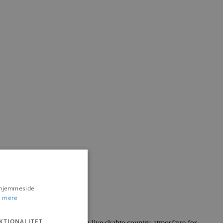
s hjemmeside
 mere
KTIONALITET
og samvær, hvor HOBO-King live skabte country-atmosfære for