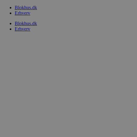
Videre
Blokhus.dk
til
Erhverv
indhold
Blokhus.dk
Erhverv