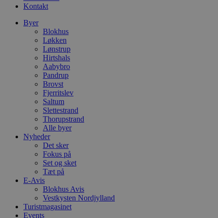
Kontakt
Byer
Blokhus
Løkken
Lønstrup
Hirtshals
Aabybro
Pandrup
Brovst
Fjerritslev
Saltum
Slettestrand
Thorupstrand
Alle byer
Nyheder
Det sker
Fokus på
Set og sket
Tæt på
E-Avis
Blokhus Avis
Vestkysten Nordjylland
Turistmagasinet
Events