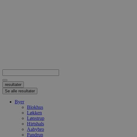
Search
...
resultater
Se alle resultater
Byer
Blokhus
Løkken
Lønstrup
Hirtshals
Aabybro
Pandrup