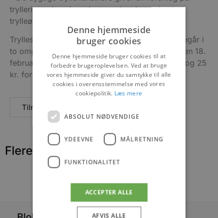
trylleri og viser, hvordan man kan lære simple
trylleøvelser, fortæller Rikke Severin Eriksen.
Denne hjemmeside
Trylleskolen er for både børn og voksne og foregår i
bruger cookies
to omgange – kl. 13.00 og kl. 15.00 – onsdag den 18.
Denne hjemmeside bruger cookies til at
februar på Torvet 7B. Prisen er 100 kr. for børn og 25
forbedre brugeroplevelsen. Ved at bruge
kr. for voksne.
vores hjemmeside giver du samtykke til alle
cookies i overensstemmelse med vores
cookiepolitik.
Læs mere
Tilmelding
ABSOLUT NØDVENDIGE
YDEEVNE
MÅLRETNING
Flere nyheder
FUNKTIONALITET
ACCEPTER ALLE
Blokhus Medier
AFVIS ALLE