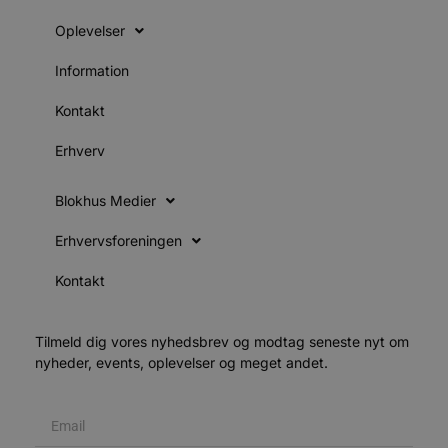
g
d
Oplevelser
f
h
y
Information
f
m
t
Kontakt
PHPSESSID
Session
C
PHP.net
g
blokhus.dk
Erhverv
a
b
s
Blokhus Medier
e
i
d
Erhvervsforeningen
o
v
b
Kontakt
D
e
g
n
Tilmeld dig vores nyhedsbrev og modtag seneste nyt om
h
b
nyheder, events, oplevelser og meget andet.
s
w
e
e
o
l