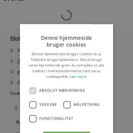
Denne hjemmeside
Blokhus Medier
bruger cookies
Torvet 7B, 1. sal, 9492 Blokhus
Denne hjemmeside bruger cookies til at
forbedre brugeroplevelsen. Ved at bruge
70200123
vores hjemmeside giver du samtykke til alle
cookies i overensstemmelse med vores
mail@blokhus.dk
cookiepolitik.
Læs mere
CVR: 26486378
ABSOLUT NØDVENDIGE
Cookiepolitik
YDEEVNE
MÅLRETNING
FUNKTIONALITET
Byer