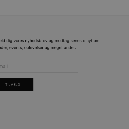
ministration. Hjemmesiden
eld dig vores nyhedsbrev og modtag seneste nyt om
e gange en bruger kan
der, events, oplevelser og meget andet.
given periode, der forsøger
misbrug af tjenester.
-sproget. Dette er en
 variabler for
enereret nummer, hvordan
n et godt eksempel er at
 siderne.
TILMELD
ten til at huske
nødvendigt, at Cookie-
 session tilstand, mens de
eller data poster huskes
ykke og privatlivsvalg for
r data på den besøgendes
e af personlige oplysninger