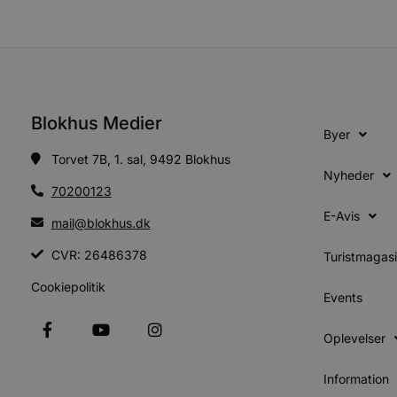
Absolut nødvendige cookies
kan ikke bruges korrekt ude
Navn
Blokhus Medier
Byer
pys_session_limit
Torvet 7B, 1. sal, 9492 Blokhus
Nyheder
PHPSESSID
70200123
E-Avis
mail@blokhus.dk
CVR: 26486378
Turistmagas
CookieScriptConsent
Cookiepolitik
Events
pys_start_session
Oplevelser
VISITOR_PRIVACY_METAD
Information