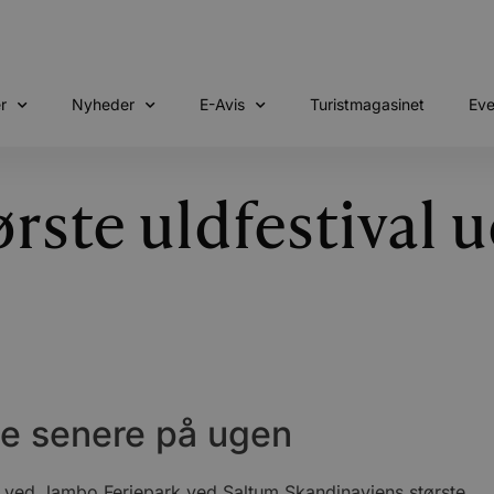
r
Nyheder
E-Avis
Turistmagasinet
Eve
rste uldfestival 
e senere på ugen
 ved Jambo Feriepark ved Saltum Skandinaviens største.