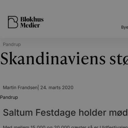
Bye
Pandrup
Skandinaviens stø
Martin Frandsen
|
24. marts 2020
Pandrup
Saltum Festdage holder mød
Med mellem 15.000 og 20.000 gæster så er Uldfestivalen