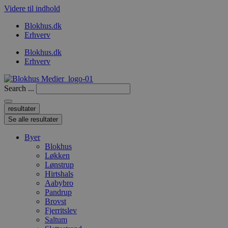
Videre til indhold
Blokhus.dk
Erhverv
Blokhus.dk
Erhverv
Search ...
resultater
Se alle resultater
Byer
Blokhus
Løkken
Lønstrup
Hirtshals
Aabybro
Pandrup
Brovst
Fjerritslev
Saltum