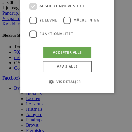
-13:00
ABSOLUT NØDVENDIGE
Hjulmagervej 19, 9490 Pandrup
Pandrup
,
Events
Vis på maps
YDEEVNE
MÅLRETNING
Køb billetter
FUNKTIONALITET
Blokhus Medier
Torvet 7B, 1. sal, 9492 Blokhus
70200123
ACCEPTER ALLE
mail@blokhus.dk
CVR: 26486378
AFVIS ALLE
Cookiepolitik
Facebook-f
Youtube
Instagram
VIS DETALJER
Byer
Blokhus
Løkken
Lønstrup
Absolut nødvendige
Ydeevne
Hirtshals
Målretning
Funktionalitet
Aabybro
Pandrup
Absolut nødvendige cookies muliggør
Brovst
hjemmesidens grundlæggende funktionalitet
Fjerritslev