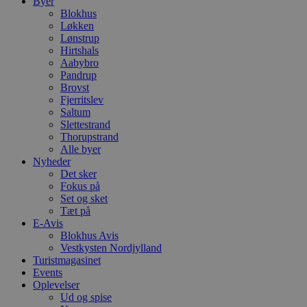
Byer
Blokhus
Løkken
Lønstrup
Hirtshals
Aabybro
Pandrup
Brovst
Fjerritslev
Saltum
Slettestrand
Thorupstrand
Alle byer
Nyheder
Det sker
Fokus på
Set og sket
Tæt på
E-Avis
Blokhus Avis
Vestkysten Nordjylland
Turistmagasinet
Events
Oplevelser
Ud og spise