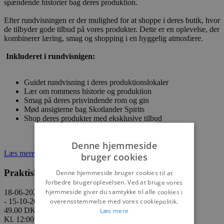
spændende historier bag deres produktion.
Efter rundvisningen er der mulighed for at shoppe i deres butik, hvor
de tilbyder gode tilbud på vores produkter. Dette er en oplevelse, der
kombinerer læring, smag og shopping i en hyggelig atmosfære.
Inkluderet i rundvisnigen:
Guidet rundvisning i deres produktionslokaler
Lær om rommens historie og produktion
Smag på deres prisvindende rom og gin
Mød ansigterne bag Skotlander Spirits
Shop deres produkter med eksklusive tilbud
Denne hjemmeside
Læs mere her
bruger cookies
Praktisk information
Denne hjemmeside bruger cookies til at
forbedre brugeroplevelsen. Ved at bruge vores
hjemmeside giver du samtykke til alle cookies i
18-06-2025
- 15-10-2025
overensstemmelse med vores cookiepolitik.
49.00 DKK
Læs mere
Kl. 12:00