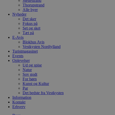
Slettestrand
Thorupstrand
Alle byer
Nyheder
Det sker
Fokus på
Set og sket
Tæt på
E-Avis
Blokhus Avis
Vestkysten Nordjylland
Turistmagasinet
Events
Oplevelser
Ud og spise
Natur
Sov godt
For børn
Kunst og Kultur
Par
Det bedste fra Vestkysten
Information
Kontakt
Erhverv