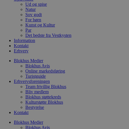
c
Ud og spise
f
k
Natur
Sov godt
pys_start_session
.blokhus.dk
Session
D
For børn
b
o
Kunst og Kultur
b
Par
t
Det bedste fra Vestkysten
d
Information
g
h
Kontakt
o
Erhverv
e
h
Blokhus Medier
t
Blokhus Avis
VISITOR_PRIVACY_METADATA
5 måneder
D
YouTube
Online markedsføring
4 uger
b
.youtube.com
Turistguide
Erhvervsforeningen
b
s
Team frivillig Blokhus
p
Bliv medlem
f
Blokhus støttekreds
i
w
Kulturstøtte Blokhus
r
Bestyrelse
p
Kontakt
b
s
f
Blokhus Medier
p
Blokhus Avis