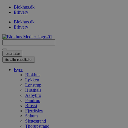
Videre
Blokhus.dk
til
Erhverv
indhold
Blokhus.dk
Erhverv
Search
...
resultater
Se alle resultater
Byer
Blokhus
Løkken
Lønstrup
Hirtshals
Aabybro
Pandrup
Brovst
Fjerritslev
Saltum
Slettestrand
Thorupstrand