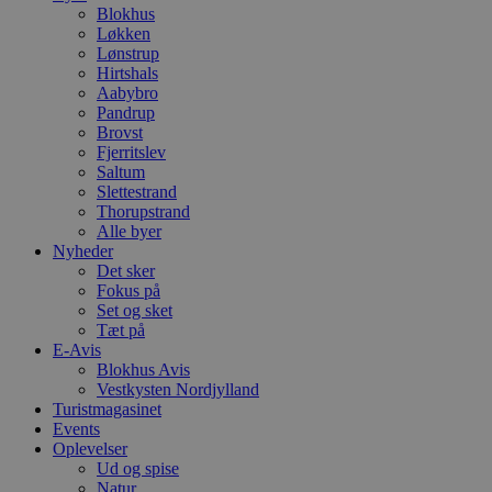
h
Blokhus
y
Løkken
f
Lønstrup
m
t
Hirtshals
Aabybro
PHPSESSID
Session
C
PHP.net
Pandrup
g
blokhus.dk
Brovst
a
b
Fjerritslev
s
Saltum
e
Slettestrand
i
d
Thorupstrand
o
Alle byer
v
Nyheder
b
Det sker
D
e
Fokus på
g
Set og sket
n
Tæt på
h
b
E-Avis
s
Blokhus Avis
w
Vestkysten Nordjylland
e
Turistmagasinet
e
o
Events
l
Oplevelser
e
Ud og spise
m
Natur