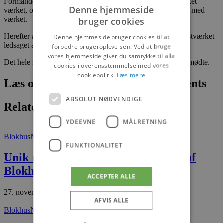
Formanden takkede Lejerbo´s Kunstfond for at have skænket
Denne hjemmeside
værket, og ønskede beboerne og resten af Hune by tillykke med
værket.
bruger cookies
Herefter afslørede afdelingsformand Kirsten Andersen kunstværket
Denne hjemmeside bruger cookies til at
ledsaget af klapsalver.
forbedre brugeroplevelsen. Ved at bruge
vores hjemmeside giver du samtykke til alle
Det hele sluttede af med en lille forfriskning til alle de fremmødte.
cookies i overensstemmelse med vores
cookiepolitik.
Læs mere
Læs om fantastiske oplevelser og events
ABSOLUT NØDVENDIGE
Relaterede artikler
YDEEVNE
MÅLRETNING
Blokhus
Nyheder
FUNKTIONALITET
Unik restauratørmulighed i hjertet af
Blokhus
ACCEPTER ALLE
27. november 2025
AFVIS ALLE
Blokhus
Nyheder