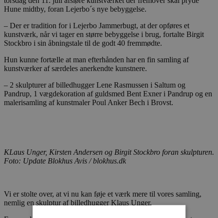
torsdag den 11. juli afsløre kunstværket der fremover skal pryde
Hune midtby, foran Lejerbo´s nye bebyggelse.
– Der er tradition for i Lejerbo Jammerbugt, at der opføres et
kunstværk, når vi tager en større bebyggelse i brug, fortalte Birgit
Stockbro i sin åbningstale til de godt 40 fremmødte.
Hun kunne fortælle at man efterhånden har en fin samling af
kunstværker af særdeles anerkendte kunstnere.
– 2 skulpturer af billedhugger Lene Rasmussen i Saltum og
Pandrup, 1 vægdekoration af guldsmed Bent Exner i Pandrup og en
malerisamling af kunstmaler Poul Anker Bech i Brovst.
KLaus Unger, Kirsten Andersen og Birgit Stockbro foran skulpturen.
Foto: Update Blokhus Avis / blokhus.dk
Vi er stolte over, at vi nu kan føje et værk mere til vores samling,
nemlig en skulptur af billedhugger Klaus Unger.