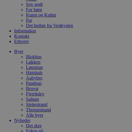
CookieScriptConsent
4 uger 2
D
CookieScript
Sov godt
dage
b
blokhus.dk
For børn
C
Kunst og Kultur
S
t
Par
h
Det bedste fra Vestkysten
p
Information
s
b
Kontakt
e
Erhverv
a
S
Byer
c
f
Blokhus
k
Løkken
Lønstrup
pys_start_session
.blokhus.dk
Session
D
Hirtshals
b
o
Aabybro
b
Pandrup
t
Brovst
d
Fjerritslev
g
h
Saltum
o
Slettestrand
e
Thorupstrand
h
ti
Alle byer
Nyheder
VISITOR_PRIVACY_METADATA
5 måneder
D
YouTube
Det sker
4 uger
b
.youtube.com
Fokus på
g