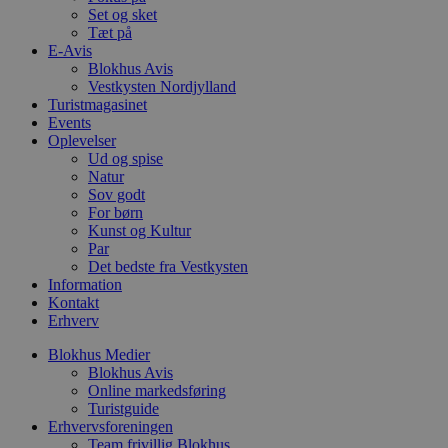
b
Set og sket
s
Tæt på
p
E-Avis
f
i
Blokhus Avis
w
Vestkysten Nordjylland
r
Turistmagasinet
p
Events
b
s
Oplevelser
f
Ud og spise
p
Natur
b
p
Sov godt
o
For børn
i
Kunst og Kultur
d
Par
p
b
Det bedste fra Vestkysten
f
Information
s
Kontakt
Erhverv
Blokhus Medier
Blokhus Avis
Udbyder
/
Online markedsføring
Navn
Udløbsdato
Beskrivelse
Domæne
Udbyder
/
Navn
Udløbsdato
Beskrivelse
Turistguide
Domæne
Erhvervsforeningen
pys_first_visit
.blokhus.dk
1 uge
Denne cookie
Udbyder
/
Navn
Udløbsdato
Beskr
bruges til at
Team frivillig Blokhus
_gid
1 dag
Denne cookie
Google LLC
Domæne