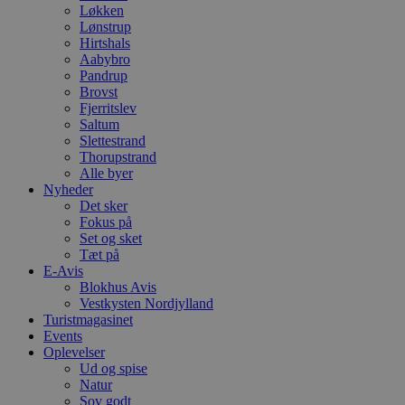
Løkken
Lønstrup
Hirtshals
Aabybro
Pandrup
Brovst
Fjerritslev
Saltum
Slettestrand
Thorupstrand
Alle byer
Nyheder
Det sker
Fokus på
Set og sket
Tæt på
E-Avis
Blokhus Avis
Vestkysten Nordjylland
Turistmagasinet
Events
Oplevelser
Ud og spise
Natur
Sov godt