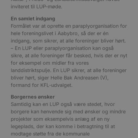
s
i
inviteret til LUP-møde.
g
d
En samlet indgang
f
h
Formålet var at oprette en paraplyorganisation for
y
f
hele foreningslivet i Aabybro, så der er én
m
indgang, som sikrer, at alle foreninger bliver hørt.
t
– En LUP eller paraplyorganisation kan også
PHPSESSID
Session
C
PHP.net
g
blokhus.dk
sikre, at alle foreninger får besked, hvis der er nyt
a
for eksempel om midler fra vores
b
s
landdistriktspulje. En LUP sikrer, at alle foreninger
e
i
bliver hørt, siger Helle Bak Andreasen (V),
d
o
formand for KFL-udvalget.
v
b
Borgernes ønsker
D
e
Samtidig kan en LUP også være stedet, hvor
g
n
borgere kan henvende sig med ønsker og mindre
h
b
projekter som eksempelvis anlæg af en ny
s
legeplads, der kan komme i betragtning til at
w
e
modtage støtte fra de kommunale
e