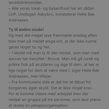
o
landdistriktsmidler.
l
– Alle vores lokal- og bysamfund har en sådan
e
m
LUP. Undtagen Aabybro, konstaterer Helle Bak
CookieScriptConsent
4 uger 2
D
CookieScript
Andreasen.
dage
b
blokhus.dk
C
Ty til anden model
S
t
Og med det meget lave fremmøde onsdag aften
h
p
blev man på mødet enige om, at der ikke kunne
s
b
gøres noget nu og her.
e
– I stedet må man ty til den model, som man med
a
S
succes har benyttet i Brovst. Man må gå rundt og
c
f
prikke folk på skulderen og sige til dem, at her er
k
lige noget for dem at være med i, siger Helle Bak
pys_start_session
.blokhus.dk
Session
D
Andreasen, men tilføjer.
b
o
– Fra kommunens side er det her et tilbud for
b
t
borgernes egen skyld. Det er ikke noget krav.
d
For at komme videre med arbejdet blev der
g
h
nedsat en gruppe på tre personer, som skal prøve
o
e
at skabe en paraplyorganisation.
h