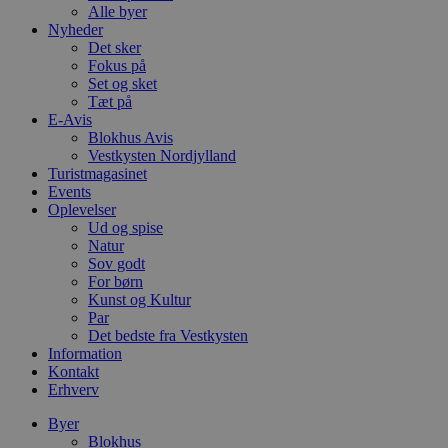
Alle byer
Nyheder
Det sker
Fokus på
Set og sket
Tæt på
E-Avis
Blokhus Avis
Vestkysten Nordjylland
Turistmagasinet
Events
Oplevelser
Ud og spise
Natur
Sov godt
For børn
Kunst og Kultur
Par
Det bedste fra Vestkysten
Information
Kontakt
Erhverv
Byer
Blokhus