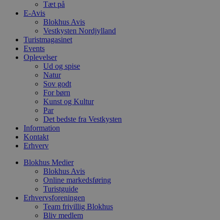
Tæt på
s
E-Avis
p
f
Blokhus Avis
i
Vestkysten Nordjylland
w
Turistmagasinet
r
p
Events
b
Oplevelser
s
Ud og spise
f
Natur
p
b
Sov godt
p
For børn
o
Kunst og Kultur
i
d
Par
p
Det bedste fra Vestkysten
b
Information
f
Kontakt
s
Erhverv
Blokhus Medier
Blokhus Avis
Online markedsføring
Udbyder
/
Navn
Udløbsdato
Beskrivelse
Turistguide
Domæne
Udbyder
/
Navn
Udløbsdato
Beskrivelse
Erhvervsforeningen
Domæne
pys_first_visit
.blokhus.dk
1 uge
Denne cookie
Udbyder
/
Team frivillig Blokhus
Navn
Udløbsdato
Beskr
bruges til at
_gid
1 dag
Denne cookie
Google LLC
Domæne
Bliv medlem
bestemme den
Google Anal
.blokhus.dk