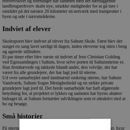
erhvervslivet og foreninger har sammen med det nærtliggende
landbrugserhverv skabt nye, smukke muligheder for at gå ture i
området på det næsten 20 kilometer sti-netværk med trampestier i
byen og ude i nærområderne.
Indviet af elever
Skolesporet blev indviet af elever fra Saltum Skole. Først blev der
sunget en sang lavet særligt til dagen, inden eleverne tog stien i brug
og agerede stifindere.
Et par timer efter blev næste sti indviet af Jens Christian Golding
ved Egnssamlingen i Saltum, hvor selve porten til Saltumstierne er.
Han fremhævede og takkede blandt andet, den velvilje, der har
været fra alle grundejere, der har lagt jord til stierne.
Ud over samarbejdet med landmænd omkring stierne, har Saltum
Vandværk, Saltum Sogns Menighedsråd og en række private
grundejere lagt jord til. Det brede samarbejde har haft afgørende
betydning for, at projektet er lykkes og sammen har byens aktører
bidraget til, at Saltum fortsætter udviklingen som et attraktivt sted at
bo og besøge.
Små historier
På stierne er der placeret tavler med små historier fra området, hvor