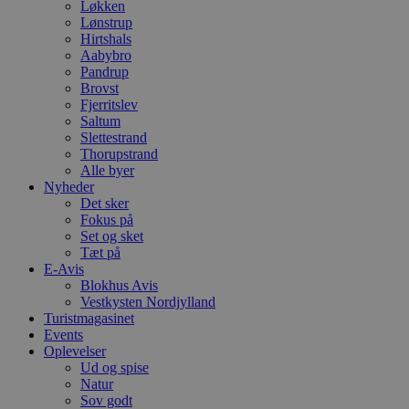
Løkken
y
f
Lønstrup
m
Hirtshals
t
Aabybro
Pandrup
PHPSESSID
Session
C
PHP.net
g
blokhus.dk
Brovst
a
Fjerritslev
b
Saltum
s
Slettestrand
e
i
Thorupstrand
d
Alle byer
o
Nyheder
v
b
Det sker
D
Fokus på
e
Set og sket
g
Tæt på
n
h
E-Avis
b
Blokhus Avis
s
Vestkysten Nordjylland
w
e
Turistmagasinet
e
Events
o
Oplevelser
l
Ud og spise
e
m
Natur
Sov godt
CookieScriptConsent
4 uger 2
D
CookieScript