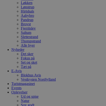
Løkken
Lønstrup
Hirtshals
Aabybro
Pandrup
Brovst
Fjerritslev
Saltum
Slettestrand
Thorupstrand
Alle byer
Nyheder
Det sker
Fokus på
Set og sket
Tæt på
E-Avis
Blokhus Avis
Vestkysten Nordjylland
Turistmagasinet
Events
Oplevelser
Ud og spise
Natur
Sov godt