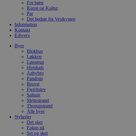
For børn
dage
b
blokhus.dk
C
Kunst og Kultur
S
Par
t
Det bedste fra Vestkysten
h
Information
p
s
Kontakt
b
Erhverv
e
a
Byer
S
c
Blokhus
f
Løkken
k
Lønstrup
Hirtshals
pys_start_session
.blokhus.dk
Session
D
b
Aabybro
o
Pandrup
b
Brovst
t
d
Fjerritslev
g
Saltum
h
Slettestrand
o
Thorupstrand
e
h
Alle byer
ti
Nyheder
Det sker
VISITOR_PRIVACY_METADATA
5 måneder
D
YouTube
4 uger
b
Fokus på
.youtube.com
g
Set og sket
b