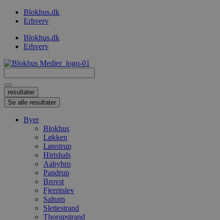
Videre
Blokhus.dk
til
Erhverv
indhold
Blokhus.dk
Erhverv
Search
...
resultater
Se alle resultater
Byer
Blokhus
Løkken
Lønstrup
Hirtshals
Aabybro
Pandrup
Brovst
Fjerritslev
Saltum
Slettestrand
Thorupstrand