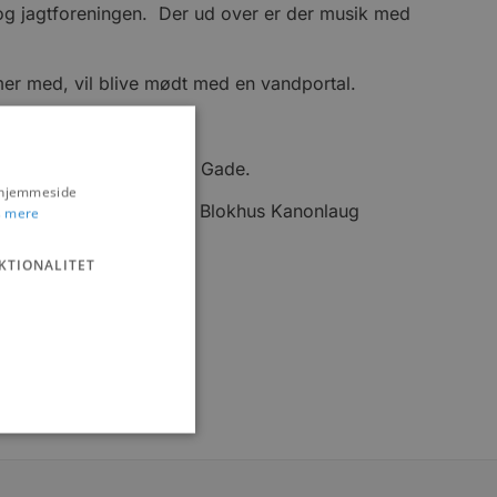
 og jagtforeningen. Der ud over er der musik med
er med, vil blive mødt med en vandportal.
ale af borgmester Mogens Gade.
s hjemmeside
er skal tænde lunten, når Blokhus Kanonlaug
 mere
KTIONALITET