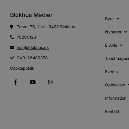
Absolut nødvendige cookies
kan ikke bruges korrekt ude
Blokhus Medier
Byer
Navn
Torvet 7B, 1. sal, 9492 Blokhus
Nyheder
pys_session_limit
70200123
E-Avis
mail@blokhus.dk
PHPSESSID
CVR: 26486378
Turistmagas
Cookiepolitik
Events
CookieScriptConsent
Oplevelser
pys_start_session
Information
VISITOR_PRIVACY_METAD
Kontakt