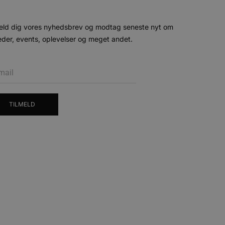
ministration. Hjemmesiden
eld dig vores nyhedsbrev og modtag seneste nyt om
der, events, oplevelser og meget andet.
e gange en bruger kan
given periode, der forsøger
misbrug af tjenester.
-sproget. Dette er en
 variabler for
enereret nummer, hvordan
TILMELD
n et godt eksempel er at
 siderne.
ten til at huske
nødvendigt, at Cookie-
 session tilstand, mens de
eller data poster huskes
ykke og privatlivsvalg for
r data på den besøgendes
e af personlige oplysninger
et i fremtidige sessioner.