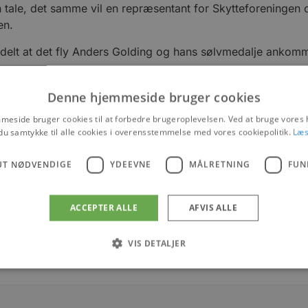
 tale, det samme vil en repræsentant for Skytteforeningen
en.
delt at det fly Anders Golding og hans sølvmedalje ankomm
Denne hjemmeside bruger cookies
 den store bedrift også blive hyldet, blandt andet med en t
eside bruger cookies til at forbedre brugeroplevelsen. Ved at bruge vore
kanon fra sidst i 1700 tallet. Her bliver det nemlig ham d
du samtykke til alle cookies i overensstemmelse med vores cookiepolitik.
Læs
UT NØDVENDIGE
YDEEVNE
MÅLRETNING
FUN
er og events
ACCEPTER ALLE
AFVIS ALLE
VIS DETALJER
Absolut nødvendige
Ydeevne
Målretning
Funktionalitet