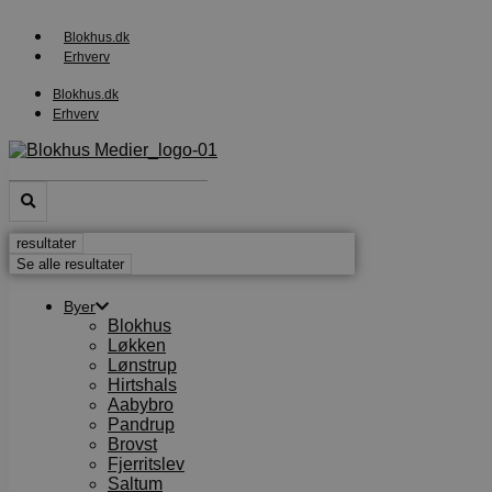
Videre
til
Blokhus.dk
indhold
Erhverv
Blokhus.dk
Erhverv
Search
...
resultater
Se alle resultater
Byer
Blokhus
Løkken
Lønstrup
Hirtshals
Aabybro
Pandrup
Brovst
Fjerritslev
Saltum