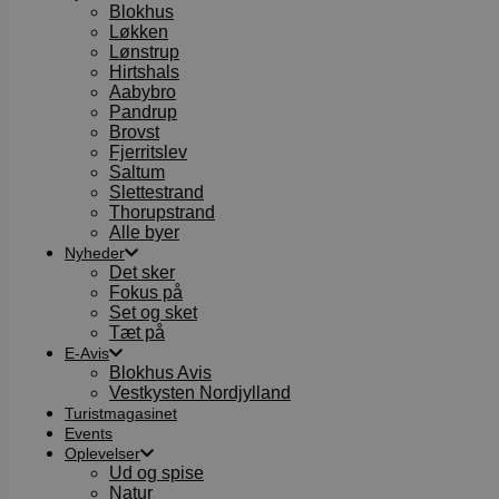
Blokhus
Løkken
Lønstrup
Hirtshals
Aabybro
Pandrup
Brovst
Fjerritslev
Saltum
Slettestrand
Thorupstrand
Alle byer
Nyheder
Det sker
Fokus på
Set og sket
Tæt på
E-Avis
Blokhus Avis
Vestkysten Nordjylland
Turistmagasinet
Events
Oplevelser
Ud og spise
Natur