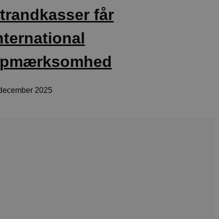
trandkasser får
ukter, såsom realtidstilbud
ssionstilstanden.
nternational
mmesiden, hvilket hjælper
 til at begrænse
pmærksomhed
ger af indlejrede videoer.
 på brugerpræferencer for
 december 2025
an også afgøre, om
ion af Youtube-
t unikt, anonymiseret
s adfærd og præferencer på
, tilpasse annoncering samt
cure- sikrer, at cookiens
forbindelse.