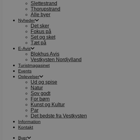
Slettestrand
Thorupstrand
Alle byer
Nyheder
Det sker
Fokus på
Set og sket
Tæt på
E-Avis
Blokhus Avis
Vestkysten Nordjylland
Turistmagasinet
Events
Oplevelser
Ud og spise
Natur
Sov godt
For børn
Kunst og Kultur
Par
Det bedste fra Vestkysten
Information
Kontakt
Byer