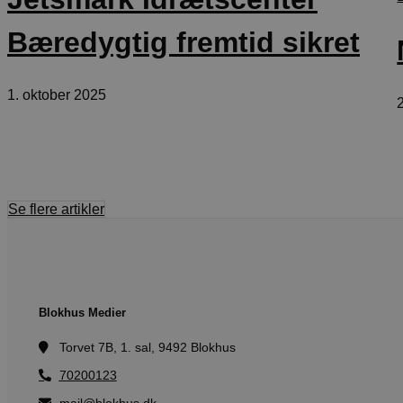
.blok
_fbp
Bæredygtig fremtid sikret
_ga_PJR83J7HYC
.blok
pysTrafficSource
.blok
_gat_gtag_UA_74178830_1
1. oktober 2025
YSC
VISITOR_INFO1_LIVE
Se flere artikler
__Secure-YNID
Blokhus Medier
Torvet 7B, 1. sal, 9492 Blokhus
70200123
mail@blokhus.dk