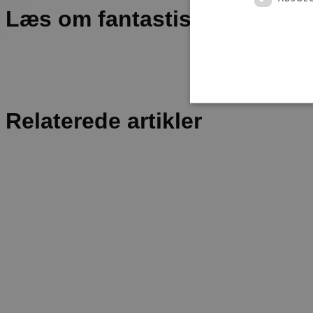
Læs om fantastiske oplevels
Relaterede artikler
Absolut nødvendige cookies
kan ikke bruges korrekt ude
Navn
pys_session_limit
PHPSESSID