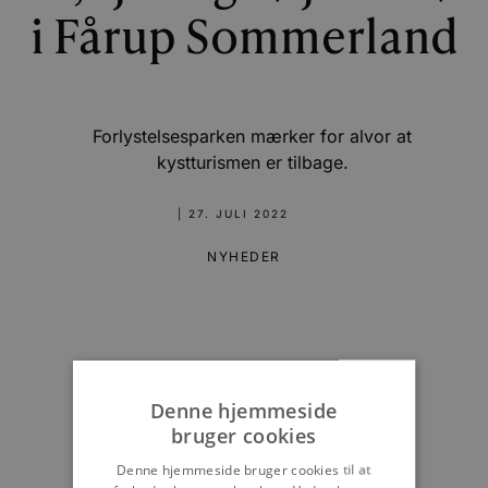
i Fårup Sommerland
Forlystelsesparken mærker for alvor at
kystturismen er tilbage.
|
27. JULI 2022
NYHEDER
Denne hjemmeside
bruger cookies
Denne hjemmeside bruger cookies til at