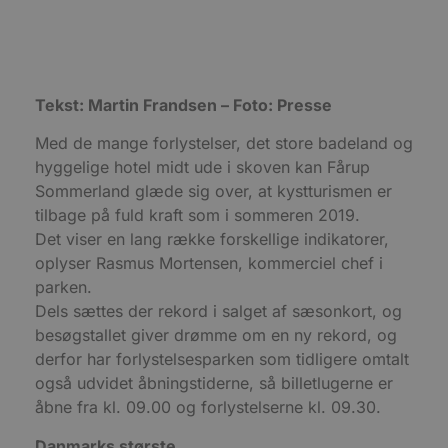
Målretning
Funktionalitet
Absolut nødvendige cookies muliggør
hjemmesidens grundlæggende funktionalitet
såsom brugerlogin og kontoadministration.
Tekst: Martin Frandsen – Foto: Presse
Hjemmesiden kan ikke bruges korrekt uden de
absolut nødvendige cookies.
Med de mange forlystelser, det store badeland og
Udbyder
/
Navn
Udløbsdato
B
hyggelige hotel midt ude i skoven kan Fårup
Domæne
Sommerland glæde sig over, at kystturismen er
pys_session_limit
.blokhus.dk
59 minutter
D
57
b
tilbage på fuld kraft som i sommeren 2019.
sekunder
b
Det viser en lang række forskellige indikatorer,
m
b
oplyser Rasmus Mortensen, kommerciel chef i
u
s
parken.
s
Dels sættes der rekord i salget af sæsonkort, og
i
g
besøgstallet giver drømme om en ny rekord, og
d
f
derfor har forlystelsesparken som tidligere omtalt
h
y
også udvidet åbningstiderne, så billetlugerne er
f
åbne fra kl. 09.00 og forlystelserne kl. 09.30.
m
t
Danmarks største