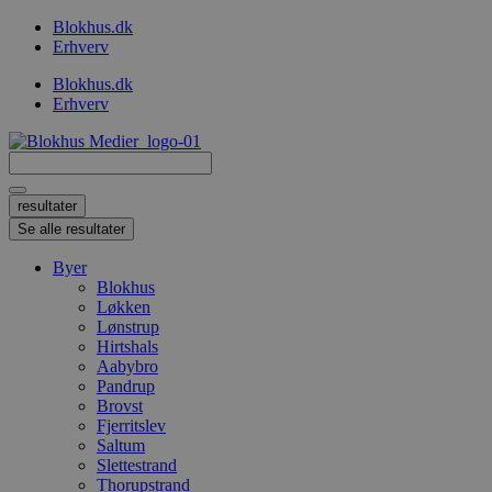
Videre
Blokhus.dk
til
Erhverv
indhold
Blokhus.dk
Erhverv
Search
...
resultater
Se alle resultater
Byer
Blokhus
Løkken
Lønstrup
Hirtshals
Aabybro
Pandrup
Brovst
Fjerritslev
Saltum
Slettestrand
Thorupstrand