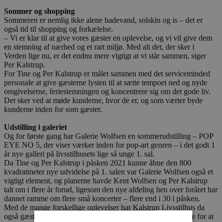
Sommer og shopping
Sommeren er nemlig ikke alene badevand, solskin og is – det er
også tid til shopping og forkælelse.
– Vi er klar til at give vores gæster en oplevelse, og vi vil give dem
en stemning af nærhed og et rart miljø. Med alt det, der sker i
Verden lige nu, er det endnu mere vigtigt at vi står sammen, siger
Per Kalstrup.
For Tine og Per Kalstrup er målet sammen med det serviceminded
personale at give gæsterne lysten til at sætte tempoet ned og nyde
omgivelserne, feriestemningen og koncentrere sig om det gode liv.
Det sker ved at møde kunderne, hvor de er, og som værter byde
kunderne inden for som gæster.
Udstilling i galeriet
Og for første gang har Galerie Wolfsen en sommerudstilling – POP
EYE NO 5, der viser værker inden for pop-art genren – i det godt 1
år nye galleri på livsstilhusets lige så unge 1. sal.
Da Tine og Per Kalstrup i påsken 2021 kunne åbne den 800
kvadratmeter nye udvidelse på 1. salen var Galerie Wolfsen også et
vigtigt element, og planerne havde Kent Wolfsen og Per Kalstrup
talt om i flere år forud, ligesom den nye afdeling hen over foråret har
dannet ramme om flere små koncerter – flere end i 30 i påsken.
Med de mange forskellige oplevelser har Kalstrup Livsstilhus da
også gæster fra blandt andet Aarhus og Silkeborg på dagsture for at