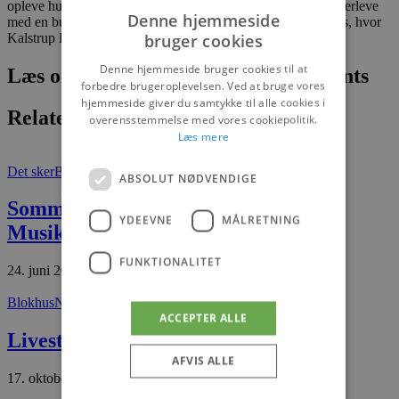
opleve huset, der er beviset på, at man sagtens kan eje og overleve
Denne hjemmeside
med en butik i en provinsby eller endda lille by som Blokhus, hvor
bruger cookies
Kalstrup Livsstilhus nu er klar til sommerens store rykind.
Denne hjemmeside bruger cookies til at
Læs om fantastiske oplevelser og events
forbedre brugeroplevelsen. Ved at bruge vores
hjemmeside giver du samtykke til alle cookies i
Relaterede artikler
overensstemmelse med vores cookiepolitik.
Læs mere
Det sker
Blokhus
ABSOLUT NØDVENDIGE
Sommerkoncert med Prinsens
YDEEVNE
MÅLRETNING
Musikkorps
FUNKTIONALITET
24. juni 2026
Blokhus
Nyheder
ACCEPTER ALLE
Livestreaming fra Blokhus Sømærke
AFVIS ALLE
17. oktober 2025