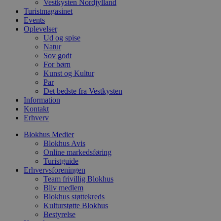
Vestkysten Nordjylland
b
Turistmagasinet
s
Events
p
f
Oplevelser
i
Ud og spise
w
Natur
r
p
Sov godt
b
For børn
s
Kunst og Kultur
f
Par
p
b
Det bedste fra Vestkysten
p
Information
o
Kontakt
i
d
Erhverv
p
b
Blokhus Medier
f
Blokhus Avis
s
Online markedsføring
Turistguide
Erhvervsforeningen
Team frivillig Blokhus
Bliv medlem
Udbyder
/
Navn
Udløbsdato
Beskrivelse
Blokhus støttekreds
Domæne
Udbyder
/
Navn
Udløbsdato
Beskrivelse
Kulturstøtte Blokhus
Domæne
pys_first_visit
.blokhus.dk
1 uge
Denne cookie
Udbyder
/
Bestyrelse
Navn
Udløbsdato
Beskr
bruges til at
_gid
1 dag
Denne cookie
Google LLC