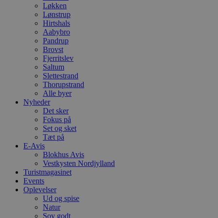
Løkken
Lønstrup
Hirtshals
Aabybro
Pandrup
Brovst
Fjerritslev
Saltum
Slettestrand
Thorupstrand
Alle byer
Nyheder
Det sker
Fokus på
Set og sket
Tæt på
E-Avis
Blokhus Avis
Vestkysten Nordjylland
Turistmagasinet
Events
Oplevelser
Ud og spise
Natur
Sov godt