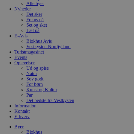
Alle byer
Nyheder
Det sker
Fokus på
Set og sket
Tæt på
E-Avis
Blokhus Avis
Vestkysten Nordjylland
Turistmagasinet
Events
Oplevelser
Ud og spise
Natur
Sov godt
For børn
Kunst og Kultur
Par
Det bedste fra Vestkysten
Information
Kontakt
Erhverv
Byer
Blokhus