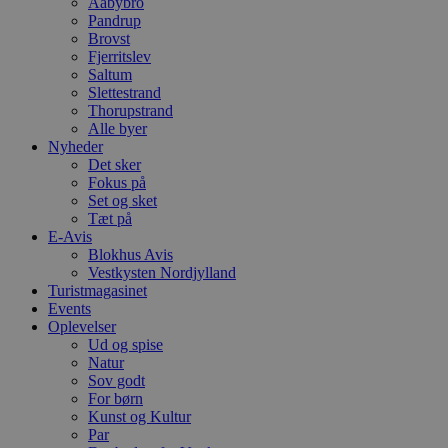
Aabybro
h
Pandrup
y
f
Brovst
m
Fjerritslev
t
Saltum
Slettestrand
PHPSESSID
Session
C
PHP.net
g
blokhus.dk
Thorupstrand
a
Alle byer
b
Nyheder
s
Det sker
e
i
Fokus på
d
Set og sket
o
Tæt på
v
b
E-Avis
D
Blokhus Avis
e
Vestkysten Nordjylland
g
Turistmagasinet
n
h
Events
b
Oplevelser
s
Ud og spise
w
e
Natur
e
Sov godt
o
For børn
l
Kunst og Kultur
e
m
Par