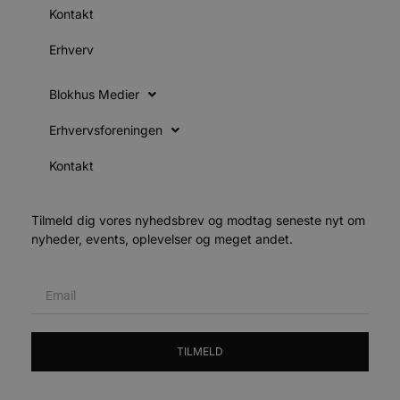
o
Kontakt
l
e
m
Erhverv
CookieScriptConsent
4 uger 2
CookieScript
dage
b
blokhus.dk
C
Blokhus Medier
S
t
Erhvervsforeningen
s
Kontakt
b
e
a
S
Tilmeld dig vores nyhedsbrev og modtag seneste nyt om
f
nyheder, events, oplevelser og meget andet.
k
pys_start_session
.blokhus.dk
Session
b
o
b
t
d
TILMELD
o
e
h