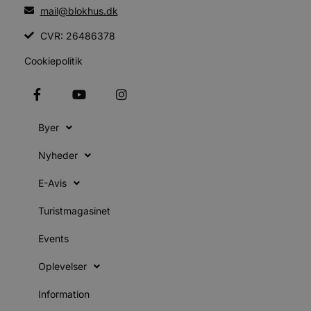
s
mail@blokhus.dk
i
g
d
CVR: 26486378
f
Cookiepolitik
f
m
t
PHPSESSID
Session
PHP.net
g
blokhus.dk
Byer
a
b
s
Nyheder
e
i
d
E-Avis
v
b
Turistmagasinet
D
e
g
Events
b
Oplevelser
s
Information
e
e