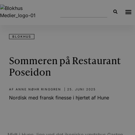
BLOKHUS
Sommeren på Restaurant
Poseidon
AF
ANNE NØHR RINGGREN
|
25. JUNI 2025
Nordisk med fransk finesse i hjertet af Hune
Midt i Hune, lige ved det ikoniske værtshus Gasten,