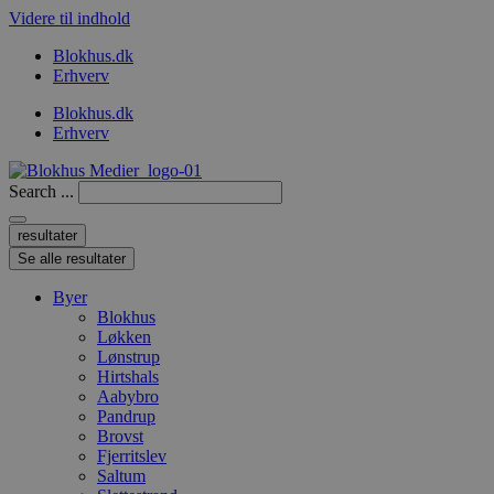
Videre til indhold
Blokhus.dk
Erhverv
Blokhus.dk
Erhverv
Search ...
resultater
Se alle resultater
Byer
Blokhus
Løkken
Lønstrup
Hirtshals
Aabybro
Pandrup
Brovst
Fjerritslev
Saltum