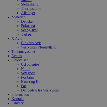
e
Slettestrand
h
Thorupstrand
t
Alle byer
VISITOR_PRIVACY_METADATA
5 måneder
D
Nyheder
YouTube
4 uger
b
.youtube.com
Det sker
Fokus på
b
Set og sket
s
p
Tæt på
f
E-Avis
i
Blokhus Avis
w
r
Vestkysten Nordjylland
p
Turistmagasinet
b
Events
s
Oplevelser
f
p
Ud og spise
b
Natur
p
Sov godt
o
i
For børn
d
Kunst og Kultur
p
Par
b
Det bedste fra Vestkysten
f
s
Information
Kontakt
Erhverv