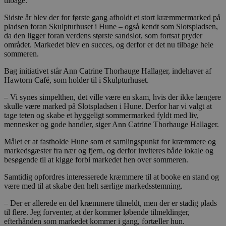
tilbage.
Sidste år blev der for første gang afholdt et stort kræmmermarked på
pladsen foran Skulpturhuset i Hune – også kendt som Slotspladsen,
da den ligger foran verdens største sandslot, som fortsat pryder
området. Markedet blev en succes, og derfor er det nu tilbage hele
sommeren.
Bag initiativet står Ann Catrine Thorhauge Hallager, indehaver af
Hawtorn Café, som holder til i Skulpturhuset.
– Vi synes simpelthen, det ville være en skam, hvis der ikke længere
skulle være marked på Slotspladsen i Hune. Derfor har vi valgt at
tage teten og skabe et hyggeligt sommermarked fyldt med liv,
mennesker og gode handler, siger Ann Catrine Thorhauge Hallager.
Målet er at fastholde Hune som et samlingspunkt for kræmmere og
markedsgæster fra nær og fjern, og derfor inviteres både lokale og
besøgende til at kigge forbi markedet hen over sommeren.
Samtidig opfordres interesserede kræmmere til at booke en stand og
være med til at skabe den helt særlige markedsstemning.
– Der er allerede en del kræmmere tilmeldt, men der er stadig plads
til flere. Jeg forventer, at der kommer løbende tilmeldinger,
efterhånden som markedet kommer i gang, fortæller hun.