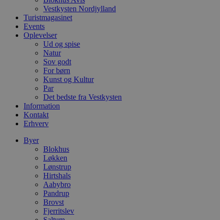
e
Vestkysten Nordjylland
e
Turistmagasinet
o
Events
l
e
Oplevelser
m
Ud og spise
Natur
CookieScriptConsent
4 uger 2
D
CookieScript
dage
b
Sov godt
blokhus.dk
C
For børn
S
Kunst og Kultur
t
Par
h
p
Det bedste fra Vestkysten
s
Information
b
Kontakt
e
a
Erhverv
S
c
Byer
f
Blokhus
k
Løkken
pys_start_session
.blokhus.dk
Session
D
Lønstrup
b
Hirtshals
o
Aabybro
b
t
Pandrup
d
Brovst
g
Fjerritslev
h
Saltum
o