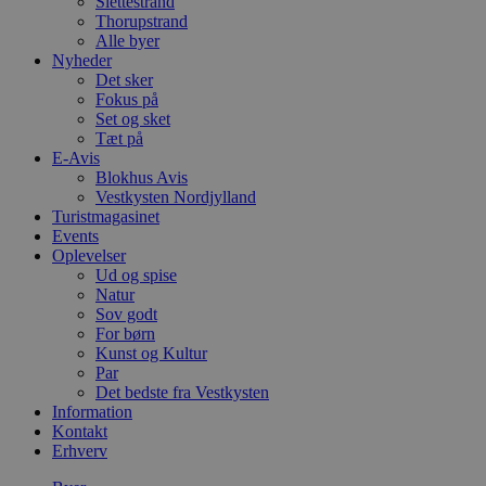
Slettestrand
Thorupstrand
Alle byer
Nyheder
Det sker
Fokus på
Set og sket
Tæt på
E-Avis
Blokhus Avis
Vestkysten Nordjylland
Turistmagasinet
Events
Oplevelser
Ud og spise
Natur
Sov godt
For børn
Kunst og Kultur
Par
Det bedste fra Vestkysten
Information
Kontakt
Erhverv