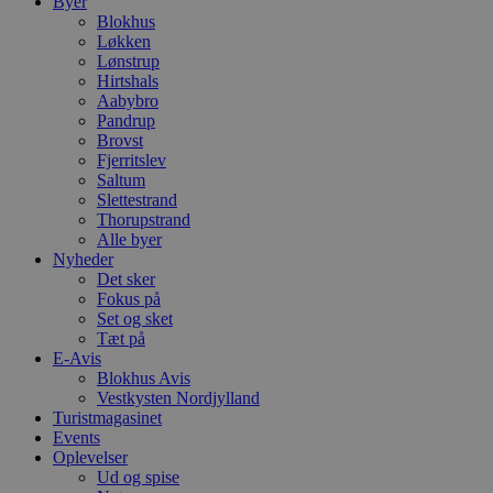
Byer
Blokhus
Løkken
Lønstrup
Hirtshals
Aabybro
Pandrup
Brovst
Fjerritslev
Saltum
Slettestrand
Thorupstrand
Alle byer
Nyheder
Det sker
Fokus på
Set og sket
Tæt på
E-Avis
Blokhus Avis
Vestkysten Nordjylland
Turistmagasinet
Events
Oplevelser
Ud og spise