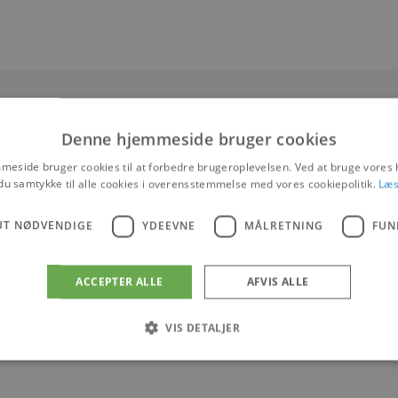
Denne hjemmeside bruger cookies
eside bruger cookies til at forbedre brugeroplevelsen. Ved at bruge vore
Praktisk information
du samtykke til alle cookies i overensstemmelse med vores cookiepolitik.
Læs
ne!
05-07-2026
- 16-08-2026
en 13. juli i
UT NØDVENDIGE
YDEEVNE
MÅLRETNING
FUN
Kl. 09:30
agelse på det
-15:00
 omkring verdens
Vesterhavsvej 6, Hune
ACCEPTER ALLE
AFVIS ALLE
Events
VIS DETALJER
Vis på maps
Absolut nødvendige
Ydeevne
Målretning
Funktionalitet