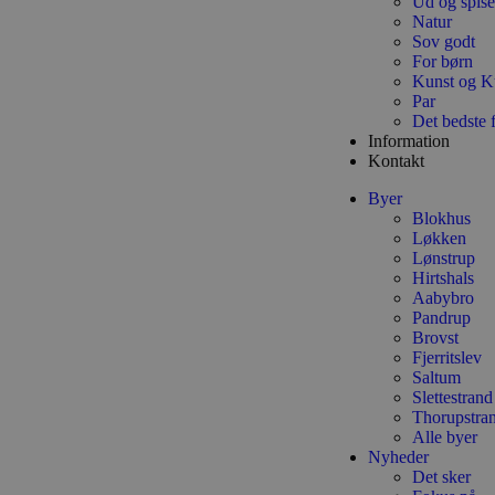
Ud og spise
Natur
Udbyder
Sov godt
Navn
Domæne
Udby
For børn
Navn
Navn
Dom
Kunst og K
pys_first_visit
.blokhus.
Par
_gid
_gcl_au
Googl
Det bedste 
.blok
Information
_ga
Googl
Kontakt
__Secure-
.blok
ROLLOUT_TOKEN
Byer
Blokhus
Løkken
Lønstrup
pbid
pys_landing_page
now-
Hirtshals
cowo
.blok
Aabybro
_fbp
Pandrup
_ga_PJR83J7HYC
.blok
Brovst
Fjerritslev
pysTrafficSource
.blok
_gat_gtag_UA_74178830_1
Saltum
Slettestrand
Thorupstra
YSC
Alle byer
Nyheder
VISITOR_INFO1_LIVE
Det sker