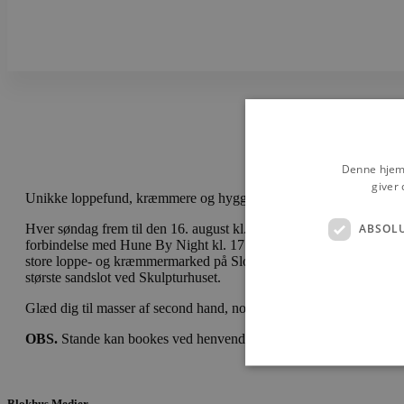
Denne hjemm
giver 
Unikke loppefund, kræmmere og hyggelig markedsstemning i Hu
Hver søndag frem til den 16. august kl. 09.30-15.00, samt mandag d
ABSOL
forbindelse med Hune By Night kl. 17.00-20.00, kan du gå på opd
store loppe- og kræmmermarked på Slotspladsen i Hune, området
største sandslot ved Skulpturhuset.
Glæd dig til masser af second hand, nostalgi og unikke fund.
OBS.
Stande kan bookes ved henvendelse til Skulpturhuset.
Blokhus Medier