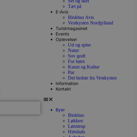
Set og sket
Tæt på
E-Avis
Blokhus Avis
Vestkysten Nordjylland
Turistmagasinet
Events
Oplevelser
Ud og spise
Natur
Sov godt
For børn
Kunst og Kultur
Par
Det bedste fra Vestkysten
Information
Kontakt
Byer
Blokhus
Løkken
Lønstrup
Hirtshals