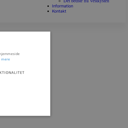
Det bedste fra Vestkysten
Information
Kontakt
s hjemmeside
 mere
KTIONALITET