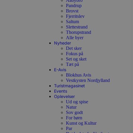
Aabybro
Pandrup
Brovst
Fjerritslev
Saltum
Slettestrand
Thorupstrand
Alle byer
Nyheder
Det sker
Fokus på
Set og sket
Tæt på
E-Avis
Blokhus Avis
Vestkysten Nordjylland
Turistmagasinet
Events
Oplevelser
Ud og spise
Natur
Sov godt
For børn
Kunst og Kultur
Par