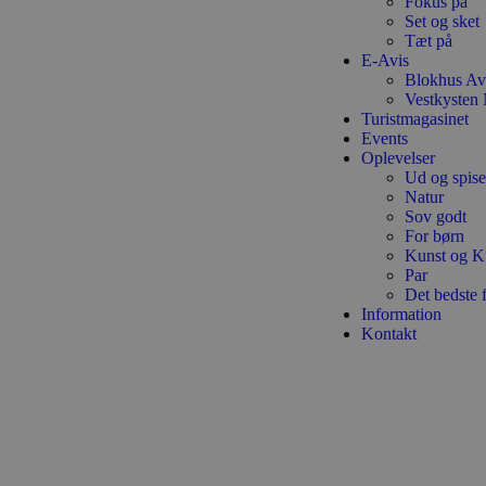
Fokus på
Set og sket
Tæt på
__Secure-YNID
E-Avis
Blokhus Av
Vestkysten 
Turistmagasinet
Events
Oplevelser
Ud og spise
Natur
Sov godt
For børn
Kunst og K
Par
Det bedste 
Information
Kontakt