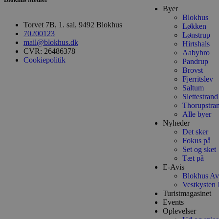
Byer
Absolut nødvendige cookies
Blokhus
Torvet 7B, 1. sal, 9492 Blokhus
kan ikke bruges korrekt ude
Løkken
70200123
Lønstrup
mail@blokhus.dk
Navn
Hirtshals
CVR: 26486378
Aabybro
Cookiepolitik
Pandrup
pys_session_limit
Brovst
Fjerritslev
Saltum
PHPSESSID
Slettestrand
Thorupstra
Alle byer
Nyheder
CookieScriptConsent
Det sker
Fokus på
Set og sket
Tæt på
pys_start_session
E-Avis
Blokhus Av
Vestkysten 
VISITOR_PRIVACY_METAD
Turistmagasinet
Events
Oplevelser