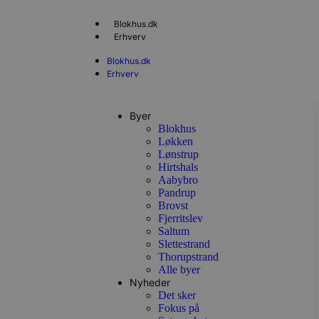
Blokhus.dk
Erhverv
Blokhus.dk
Erhverv
Byer
Blokhus
Løkken
Lønstrup
Hirtshals
Aabybro
Pandrup
Brovst
Fjerritslev
Saltum
Slettestrand
Thorupstrand
Alle byer
Nyheder
Det sker
Fokus på