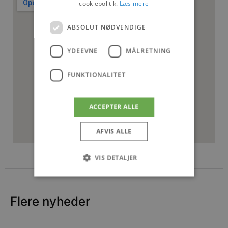
cookiepolitik.
Læs mere
ABSOLUT NØDVENDIGE
YDEEVNE
MÅLRETNING
FUNKTIONALITET
ACCEPTER ALLE
AFVIS ALLE
VIS DETALJER
Absolut nødvendige
Ydeevne
Flere nyheder
Målretning
Funktionalitet