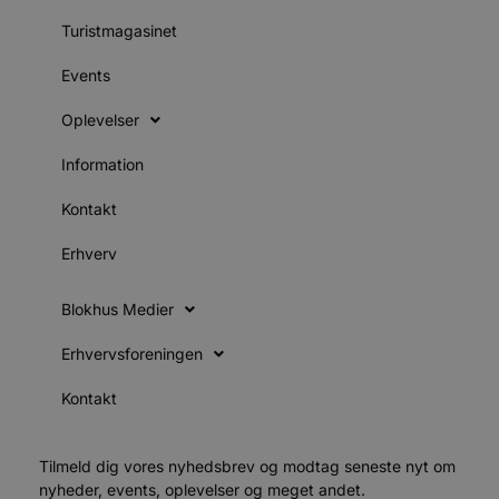
s
e
Turistmagasinet
i
d
o
Events
v
b
D
Oplevelser
e
g
n
Information
h
b
Kontakt
s
w
e
Erhverv
e
o
l
e
Blokhus Medier
m
CookieScriptConsent
4 uger 2
D
CookieScript
Erhvervsforeningen
dage
b
blokhus.dk
C
S
Kontakt
t
h
p
s
Tilmeld dig vores nyhedsbrev og modtag seneste nyt om
b
nyheder, events, oplevelser og meget andet.
e