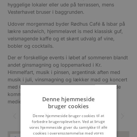
hyggelige lokaler eller ude på terrassen, mens
Vesterhavet bruser i baggrunden.
Udover morgenmad byder Rødhus Café & Isbar på
lækre sandwich, hjemmelavet is med klassisk guf,
velsmagende kaffe og et skønt udvalg af vine,
bobler og cocktails.
Der er forskellige events i løbet af sommeren blandt
andet ginsmagning og loppemarked i Kr.
Himmelfart, musik i pinsen, argentinsk aften med
musik i juli, vinsmagning og lækker mad og koncert
med Clara Birch til august. Læs mere omkring de
kommende arrangementer på caféens sociale
Denne hjemmeside
medier.
bruger cookies
Denne hjemmeside bruger cookies til at
forbedre brugeroplevelsen. Ved at bruge
vores hjemmeside giver du samtykke til alle
cookies i overensstemmelse med vores