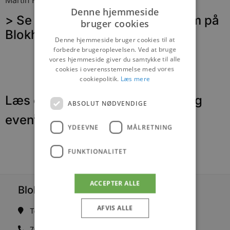
Denne hjemmeside
> Se sommerens koncertprogram på
bruger cookies
Blokhus Torv
Denne hjemmeside bruger cookies til at
forbedre brugeroplevelsen. Ved at bruge
vores hjemmeside giver du samtykke til alle
cookies i overensstemmelse med vores
cookiepolitik.
Læs mere
Læs om fantastiske oplevelser og
ABSOLUT NØDVENDIGE
events
YDEEVNE
MÅLRETNING
FUNKTIONALITET
ACCEPTER ALLE
Blokhus Medier
AFVIS ALLE
Torvet 7B, 1. sal, 9492 Blokhus
70200123