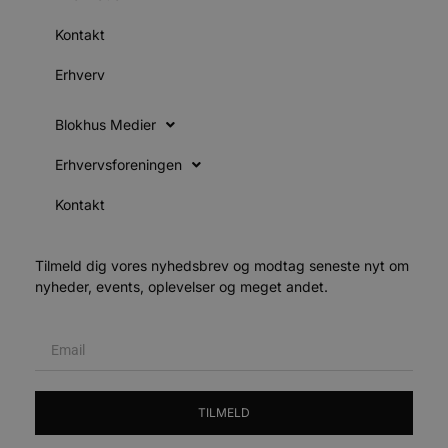
h
y
Kontakt
f
m
t
Erhverv
PHPSESSID
Session
C
PHP.net
g
blokhus.dk
Blokhus Medier
a
b
s
Erhvervsforeningen
e
i
d
Kontakt
o
v
b
D
e
Tilmeld dig vores nyhedsbrev og modtag seneste nyt om
g
nyheder, events, oplevelser og meget andet.
n
h
b
s
w
e
e
o
l
TILMELD
e
m