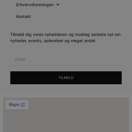
f
Erhvervsforeningen
h
y
f
Kontakt
m
t
PHPSESSID
Session
C
PHP.net
Tilmeld dig vores nyhedsbrev og modtag seneste nyt om
g
blokhus.dk
nyheder, events, oplevelser og meget andet.
a
b
s
e
i
d
o
v
b
D
TILMELD
e
g
n
h
b
s
w
e
e
o
l
e
m