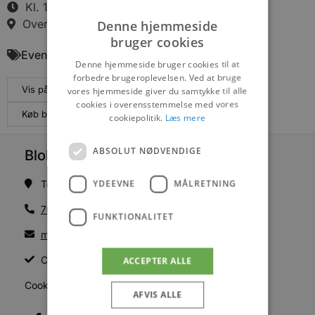
Kl. 18:30
Over Søen 12, 9460 Brovst
Denne hjemmeside
bruger cookies
Events
Denne hjemmeside bruger cookies til at
forbedre brugeroplevelsen. Ved at bruge
Vis på maps
vores hjemmeside giver du samtykke til alle
cookies i overensstemmelse med vores
Køb billetter
cookiepolitik.
Læs mere
ABSOLUT NØDVENDIGE
Blokhus Medier
YDEEVNE
MÅLRETNING
Torvet 7B, 1. sal, 9492 Blokhus
70200123
FUNKTIONALITET
mail@blokhus.dk
CVR: 26486378
ACCEPTER ALLE
Cookiepolitik
AFVIS ALLE