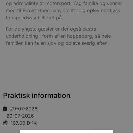
og adrenalinfyldt motorsport. Tag familie og venner
med til Brovst Speedway Center og oplev nordjysk
topspeedway helt tæt på.
For de yngste gæster er der også ekstra
underholdning i form af en hoppeborg, så hele
familien kan få en sjov og oplevelsesrig aften.
Praktisk information
29-07-2026
- 29-07-2026
107.00 DKK