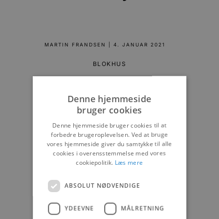
MARTIN FRANDSEN
|
4. JANUAR 2021
BLOKHUS
Denne hjemmeside
bruger cookies
Denne hjemmeside bruger cookies til at
forbedre brugeroplevelsen. Ved at bruge
vores hjemmeside giver du samtykke til alle
cookies i overensstemmelse med vores
cookiepolitik.
Læs mere
ABSOLUT NØDVENDIGE
YDEEVNE
MÅLRETNING