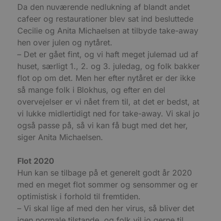
Da den nuværende nedlukning af blandt andet
pys_session_limit
.blokhus.dk
59 minutter
D
57
b
cafeer og restaurationer blev sat ind besluttede
sekunder
b
Cecilie og Anita Michaelsen at tilbyde take-away
m
b
hen over julen og nytåret.
u
s
– Det er gået fint, og vi haft meget julemad ud af
s
huset, særligt 1., 2. og 3. juledag, og folk bakker
i
g
flot op om det. Men her efter nytåret er der ikke
d
f
så mange folk i Blokhus, og efter en del
h
y
overvejelser er vi nået frem til, at det er bedst, at
f
vi lukke midlertidigt ned for take-away. Vi skal jo
m
t
også passe på, så vi kan få bugt med det her,
PHPSESSID
Session
C
PHP.net
siger Anita Michaelsen.
g
blokhus.dk
a
b
Flot 2020
s
e
Hun kan se tilbage på et generelt godt år 2020
i
med en meget flot sommer og sensommer og er
d
o
optimistisk i forhold til fremtiden.
v
b
– Vi skal lige af med den her virus, så bliver det
D
e
igen normale tilstande, og folk vil jo gerne til