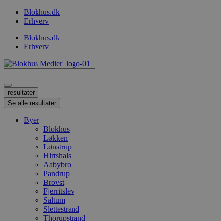
Videre
Blokhus.dk
til
Erhverv
indhold
Blokhus.dk
Erhverv
Search
...
resultater
Se alle resultater
Byer
Blokhus
Løkken
Lønstrup
Hirtshals
Aabybro
Pandrup
Brovst
Fjerritslev
Saltum
Slettestrand
Thorupstrand