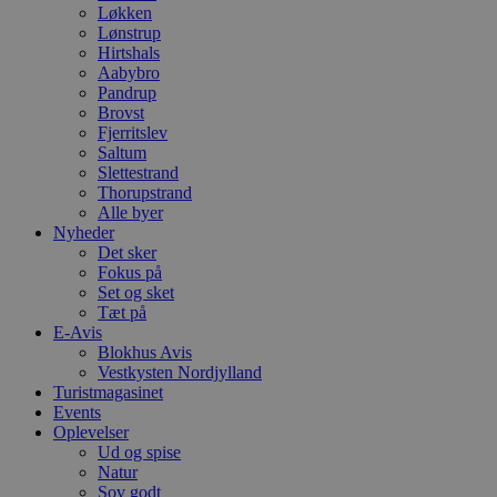
Løkken
Lønstrup
Hirtshals
Aabybro
Pandrup
Brovst
Fjerritslev
Saltum
Slettestrand
Thorupstrand
Alle byer
Nyheder
Det sker
Fokus på
Set og sket
Tæt på
E-Avis
Blokhus Avis
Vestkysten Nordjylland
Turistmagasinet
Events
Oplevelser
Ud og spise
Natur
Sov godt