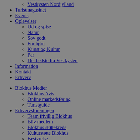
i
Vestkysten Nordjylland
w
Turistmagasinet
r
Events
p
Oplevelser
b
s
Ud og spise
f
Natur
p
Sov godt
b
p
For børn
o
Kunst og Kultur
i
Par
d
Det bedste fra Vestkysten
p
b
Information
f
Kontakt
s
Erhverv
Blokhus Medier
Blokhus Avis
Online markedsføring
Udbyder
/
Turistguide
Navn
Udløbsdato
Beskrivelse
Domæne
Udbyder
/
Navn
Udløbsdato
Beskrivelse
Erhvervsforeningen
Domæne
Team frivillig Blokhus
pys_first_visit
.blokhus.dk
1 uge
Denne cookie
Udbyder
/
Navn
Udløbsdato
Beskr
bruges til at
Bliv medlem
_gid
1 dag
Denne cookie
Google LLC
Domæne
bestemme den
Google Anal
.blokhus.dk
Blokhus støttekreds
første gang
gemmer og 
_gcl_au
2 måneder
Denne
Google LLC
Kulturstøtte Blokhus
brugeren besøgte
unik værdi 
4 uger
indsti
.blokhus.dk
Bestyrelse
hjemmesiden for
side og brug