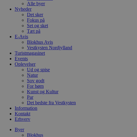
Alle byer
Nyheder
Det sker
Fokus på
Set og sket
Tæt på
E-Avis
Blokhus Avis
Vestkysten Nordjylland
Turistmagasinet
Events
Oplevelser
Ud og spise
Natur
Sov godt
For børn
Kunst og Kultur
Par
Det bedste fra Vestkysten
Information
Kontakt
Erhverv
Byer
Blokhus