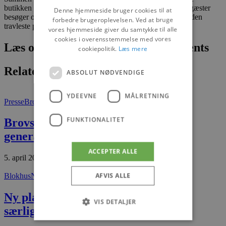
butikken rigtig frem i påsken, når mange feriehusejere og -gæster
Denne hjemmeside bruger cookies til at
besøger området. Påsken er nemlig, udover sommerferien, den
forbedre brugeroplevelsen. Ved at bruge
travleste periode for Aldi i Hune.
vores hjemmeside giver du samtykke til alle
cookies i overensstemmelse med vores
Læs om fantastiske oplevelser og events
cookiepolitik.
Læs mere
Relaterede artikler
ABSOLUT NØDVENDIGE
YDEEVNE
MÅLRETNING
Presse
Brovst
FUNKTIONALITET
Brovst Handel samlet til
generalforsamling
ACCEPTER ALLE
5. april 2026
AFVIS ALLE
Blokhus
Nyheder
Ny plakatserie indrammer Blokhus’
VIS DETALJER
særlige stemning