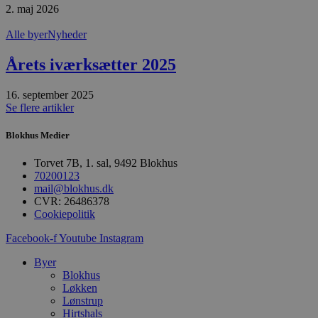
2. maj 2026
Absolut nødvendige
Ydeevne
Alle byer
Nyheder
Målretning
Funktionalitet
Årets iværksætter 2025
Absolut nødvendige cookies muliggør
hjemmesidens grundlæggende funktionalitet
såsom brugerlogin og kontoadministration.
16. september 2025
Hjemmesiden kan ikke bruges korrekt uden de
Se flere artikler
absolut nødvendige cookies.
Udbyder
/
Blokhus Medier
Navn
Udløbsdato
B
Domæne
Torvet 7B, 1. sal, 9492 Blokhus
pys_session_limit
.blokhus.dk
59 minutter
D
57
b
70200123
sekunder
b
mail@blokhus.dk
m
CVR: 26486378
b
Cookiepolitik
u
s
s
Facebook-f
Youtube
Instagram
i
g
Byer
d
f
Blokhus
h
Løkken
y
Lønstrup
f
Hirtshals
m