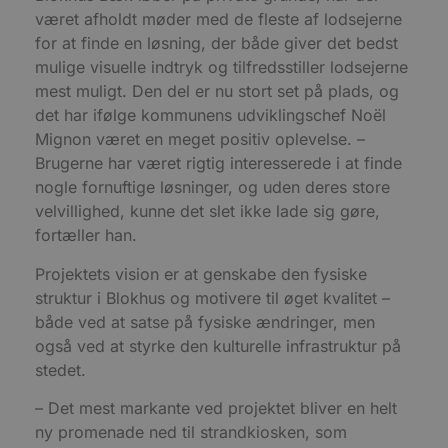
h
været afholdt møder med de fleste af lodsejerne
y
f
for at finde en løsning, der både giver det bedst
m
mulige visuelle indtryk og tilfredsstiller lodsejerne
t
mest muligt. Den del er nu stort set på plads, og
PHPSESSID
Session
C
PHP.net
g
blokhus.dk
det har ifølge kommunens udviklingschef Noël
a
Mignon været en meget positiv oplevelse. –
b
s
Brugerne har været rigtig interesserede i at finde
e
i
nogle fornuftige løsninger, og uden deres store
d
o
velvillighed, kunne det slet ikke lade sig gøre,
v
fortæller han.
b
D
e
Projektets vision er at genskabe den fysiske
g
n
struktur i Blokhus og motivere til øget kvalitet –
h
både ved at satse på fysiske ændringer, men
b
s
også ved at styrke den kulturelle infrastruktur på
w
e
stedet.
e
o
l
– Det mest markante ved projektet bliver en helt
e
ny promenade ned til strandkiosken, som
m