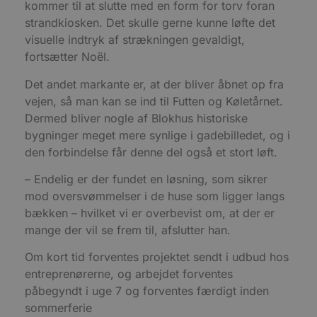
kommer til at slutte med en form for torv foran
CookieScriptConsent
4 uger 2
D
CookieScript
dage
b
blokhus.dk
strandkiosken. Det skulle gerne kunne løfte det
C
visuelle indtryk af strækningen gevaldigt,
S
t
fortsætter Noël.
h
p
s
Det andet markante er, at der bliver åbnet op fra
b
e
vejen, så man kan se ind til Futten og Køletårnet.
a
Dermed bliver nogle af Blokhus historiske
S
c
bygninger meget mere synlige i gadebilledet, og i
f
k
den forbindelse får denne del også et stort løft.
pys_start_session
.blokhus.dk
Session
D
– Endelig er der fundet en løsning, som sikrer
b
o
mod oversvømmelser i de huse som ligger langs
b
t
bækken – hvilket vi er overbevist om, at der er
d
g
mange der vil se frem til, afslutter han.
h
o
Om kort tid forventes projektet sendt i udbud hos
e
h
entreprenørerne, og arbejdet forventes
ti
påbegyndt i uge 7 og forventes færdigt inden
VISITOR_PRIVACY_METADATA
5 måneder
D
YouTube
sommerferie
4 uger
b
.youtube.com