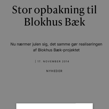
Stor opbakning til
Blokhus Bæk
Nu nærmer julen sig, det samme gør realiseringen
af Blokhus Bæk-projektet
|
17. NOVEMBER 2014
NYHEDER