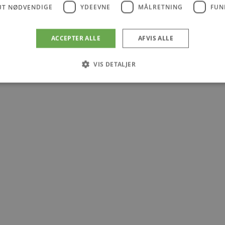
UT NØDVENDIGE
YDEEVNE
MÅLRETNING
FUN
ACCEPTER ALLE
AFVIS ALLE
VIS DETALJER
Absolut nødvendige
Ydeevne
Målretning
Funktionalitet
 muliggør hjemmesidens grundlæggende funktionalitet såsom brugerlogin og kontoad
n de absolut nødvendige cookies.
Udbyder
/
Udløbsdato
Beskrivelse
Domæne
.blokhus.dk
59 minutter
Denne cookie bruges til at begrænse, hvor mang
57
udløse visse server-sidefunktioner inden for en 
sekunder
at forbedre hjemmesidens ydeevne og forhindre 
Session
Cookie genereret af applikationer baseret på PHP
PHP.net
generel identifikator, der bruges til at opretholde
blokhus.dk
brugersessioner. Det er normalt et tilfældigt g
det bruges kan være specifikt for webstedet, me
opretholde en logget status for en bruger mellem