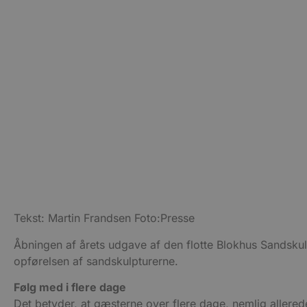
CookieScriptConsent
pys_start_session
VISITOR_PRIVACY_METAD
Udbyder
Navn
Domæne
Udby
Navn
Navn
Dom
pys_first_visit
.blokhus.
_gid
_gcl_au
Googl
Tekst: Martin Frandsen Foto:Presse
.blok
_ga
Googl
Åbningen af årets udgave af den flotte Blokhus Sandskul
__Secure-
.blok
ROLLOUT_TOKEN
opførelsen af sandskulpturerne.
Følg med i flere dage
Det betyder, at gæsterne over flere dage, nemlig allerede