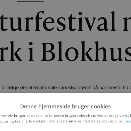
turfestival
rk i Blokhu
til at følge de internationale sandskulptører på nærmeste hol
|
31. MARTS 2021
Denne hjemmeside bruger cookies
NYHEDER
eside bruger cookies til at forbedre brugeroplevelsen. Ved at bruge vore
du samtykke til alle cookies i overensstemmelse med vores cookiepolitik.
Læs