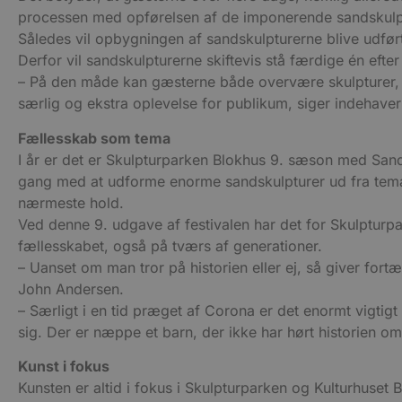
pbid
pys_landing_page
now-
cowo
processen med opførelsen af de imponerende sandskulptu
.blok
Således vil opbygningen af sandskulpturerne blive udført
_fbp
_ga_PJR83J7HYC
.blok
Derfor vil sandskulpturerne skiftevis stå færdige én efter
– På den måde kan gæsterne både overvære skulpturer, d
pysTrafficSource
.blok
_gat_gtag_UA_74178830_1
særlig og ekstra oplevelse for publikum, siger indehav
YSC
Fællesskab som tema
I år er det er Skulpturparken Blokhus 9. sæson med Sandsk
VISITOR_INFO1_LIVE
gang med at udforme enorme sandskulpturer ud fra temae
nærmeste hold.
Ved denne 9. udgave af festivalen har det for Skulpturpa
__Secure-YNID
fællesskabet, også på tværs af generationer.
– Uanset om man tror på historien eller ej, så giver fortæ
John Andersen.
– Særligt i en tid præget af Corona er det enormt vigtig
sig. Der er næppe et barn, der ikke har hørt historien 
Kunst i fokus
Kunsten er altid i fokus i Skulpturparken og Kulturhuset B