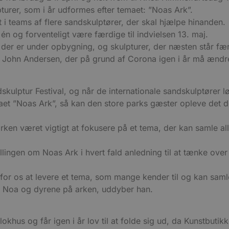
.blokhus.dk
5 måneder
Denne cookie bruges til at identificere unikke besøg
1 uge
Denne cookie bruges til at spore den første side brugeren 
4 uger
hjælper med analyse og optimering af reklamekamp
rking.com
hjemmesiden, hvilket letter mere personlig og relevant brug
rer, som i år udformes efter temaet: ”Noas Ark”.
hus.dk
af brugerrejse til analyseformål.
 i teams af flere sandskulptører, der skal hjælpe hinanden.
2 måneder
Brugt af Facebook til at levere en række reklameprod
Meta
4 uger
fra tredjepartsannoncører
hus.dk
1 år 1
Denne cookie bruges af Google Analytics til at fortsætte se
Platform Inc.
 én og forventeligt være færdige til indvielsen 13. maj.
måned
.blokhus.dk
er er under opbygning, og skulpturer, der næsten står færd
hus.dk
1 uge
Denne cookie bruges til at identificere trafikkilden til hje
.blokhus.dk
59
Denne cookie er en del af Google Analytics og bruges
er John Andersen, der på grund af Corona igen i år må ænd
med at forstå, hvordan brugerne ankommer på webstedet.
sekunder
anmodninger (hastighed for gasbegrænsning).
Session
Denne cookie indstilles af YouTube til at spore visnin
Google LLC
.youtube.com
ulptur Festival, og når de internationale sandskulptører lø
5 måneder
Denne cookie indstilles af Youtube for at holde styr
Google LLC
t ”Noas Ark”, så kan den store parks gæster opleve det d
4 uger
Youtube-videoer, der er indlejret i websteder; den k
.youtube.com
webstedsbesøgende bruger den nye eller gamle vers
grænsefladen.
rken været vigtigt at fokusere på et tema, der kan samle al
.youtube.com
5 måneder
Denne cookie benyttes til at tildele den besøgende e
4 uger
bruger-ID (YNID). Formålet er at registrere brugeren
tværs af besøg for at kunne levere målrettet indhold
llingen om Noas Ark i hvert fald anledning til at tænke over 
føre statistik over hjemmesidens brug. Præfikset __Se
data kun overføres via en sikker og krypteret HTTPS-
t for os at levere et tema, som mange kender til og kan sam
om Noa og dyrene på arken, uddyber han.
lokhus og får igen i år lov til at folde sig ud, da Kunstbutik