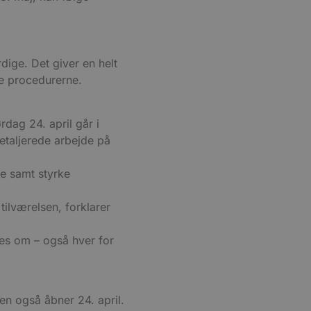
ende og sessioner, der
lander på, når du besøger
agner.
eroplevelser eller sporing
ukter, såsom realtidstilbud
ssionstilstanden.
ige. Det giver en helt
mmesiden, hvilket hjælper
 til at begrænse
re procedurerne.
ger af indlejrede videoer.
rdag 24. april går i
 på brugerpræferencer for
etaljerede arbejde på
an også afgøre, om
ion af Youtube-
le samt styrke
t unikt, anonymiseret
s adfærd og præferencer på
, tilpasse annoncering samt
tilværelsen, forklarer
cure- sikrer, at cookiens
forbindelse.
les om – også hver for
ken også åbner 24. april.