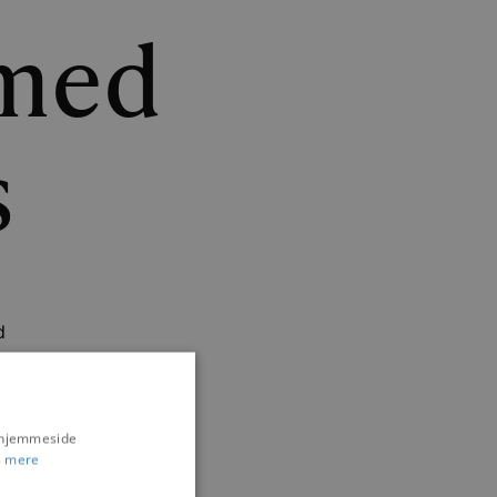
 med
s
d
s hjemmeside
 mere