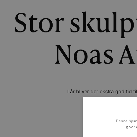
Stor skulp
Noas A
I år bliver der ekstra god tid 
Denne hjemm
giver 