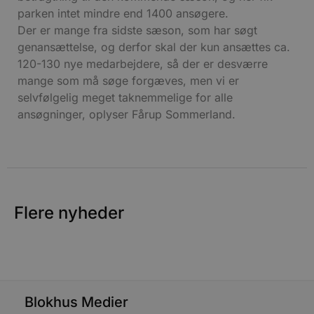
parken intet mindre end 1400 ansøgere.
b
u
Der er mange fra sidste sæson, som har søgt
s
s
genansættelse, og derfor skal der kun ansættes ca.
i
120-130 nye medarbejdere, så der er desværre
g
d
mange som må søge forgæves, men vi er
f
selvfølgelig meget taknemmelige for alle
ansøgninger, oplyser Fårup Sommerland.
f
m
t
PHPSESSID
Session
PHP.net
g
blokhus.dk
a
b
s
e
Flere nyheder
i
d
v
b
D
e
g
Blokhus Medier
b