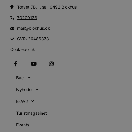
s
Torvet 7B, 1. sal, 9492 Blokhus
e
e
70200123
o
l
e
mail@blokhus.dk
m
CVR: 26486378
CookieScriptConsent
4 uger 2
CookieScript
dage
b
blokhus.dk
C
Cookiepolitik
S
t
s
b
e
Byer
a
S
Nyheder
f
k
E-Avis
pys_start_session
.blokhus.dk
Session
b
Turistmagasinet
o
b
t
Events
d