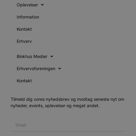
Oplevelser
o
e
h
Information
t
Kontakt
VISITOR_PRIVACY_METADATA
5 måneder
YouTube
4 uger
b
.youtube.com
Erhverv
b
p
f
Blokhus Medier
i
w
r
Erhvervsforeningen
Kontakt
f
p
b
p
Tilmeld dig vores nyhedsbrev og modtag seneste nyt om
o
nyheder, events, oplevelser og meget andet.
i
d
p
b
f
s