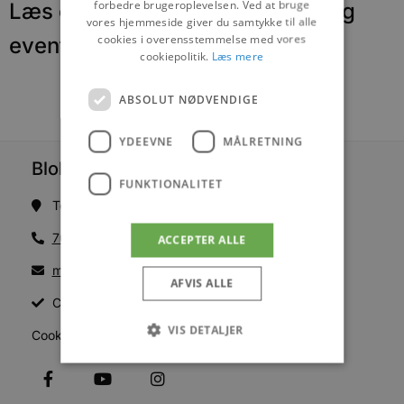
forbedre brugeroplevelsen. Ved at bruge
Læs om fantastiske oplevelser og
vores hjemmeside giver du samtykke til alle
cookies i overensstemmelse med vores
events
cookiepolitik.
Læs mere
ABSOLUT NØDVENDIGE
YDEEVNE
MÅLRETNING
Blokhus Medier
FUNKTIONALITET
Torvet 7B, 1. sal, 9492 Blokhus
70200123
ACCEPTER ALLE
mail@blokhus.dk
AFVIS ALLE
CVR: 26486378
VIS DETALJER
Cookiepolitik
Absolut nødvendige
Ydeevne