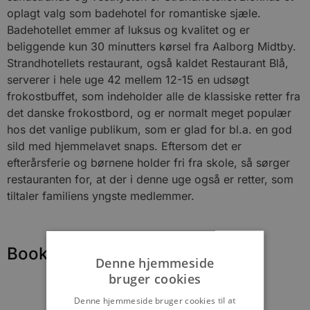
oplagt valg som badehotel for romantiske sjæle.
Badehotellet emmer af luksus og kvalitet og er
beliggende kun 30 minutters kørsel fra Aalborg Midtby.
Strandhotellets restaurant, også kaldet Restaurant Blå,
serverer i hele uge 42 mellem 12-15 en udsøgt
frokostbuffet, som indeholder alle de klassiske retter fra
det danske frokostbord, og er normalt meget populær
hos det vanlige publikum, som er glad for bl.a. en god
sild med hjemmelavet snaps. Eftersom det er
efterårsferie og børnene holder fri fra skole, så sørger
restauranten for, at der i denne uge også er retter, som
tiltaler familiens yngste medlemmer.
Book dit bord her
Denne hjemmeside
bruger cookies
Denne hjemmeside bruger cookies til at