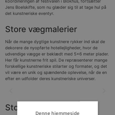
koordineringen af festivalen i Blokhus, fortsætter
Jens Boelskifte, som nu glæder sig til at tage hul på
det kunstneriske eventyr.
Store vægmalerier
Når de mange dygtige kunstnere rykker ind skal de
dekorere de nyopførte hotellejligheder, hvor de
udvendige vægge er beklædt med 5×6 meter plader.
Her får kunstnerne frit spil. De repræsenterer mange
forskellige kunstneriske stilarter og formater, og det
vil være en unik og spændende oplevelse, når de en
efter en udfolder deres kunstneriske universer.
Store ambitioner
Denne hjemmeside