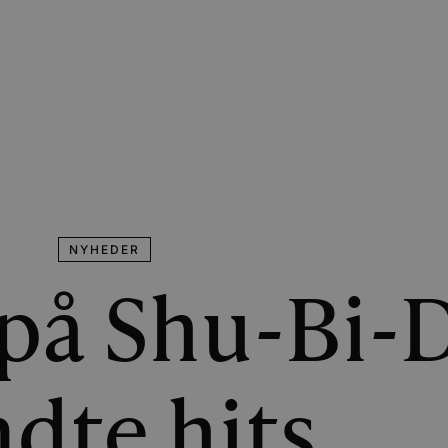
NYHEDER
på Shu-Bi-
dte hits