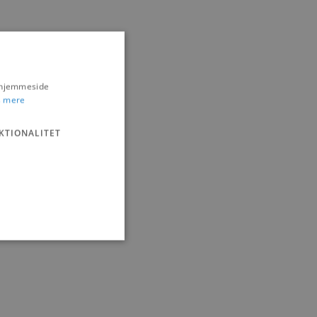
s hjemmeside
 mere
KTIONALITET
ministration. Hjemmesiden