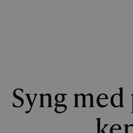
Syng med 
ken