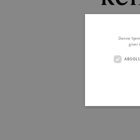
Koncert på Torvet me
Denne hjemm
giver 
ABSOL
Absolut nødvendige cookies
kan ikke bruges korrekt ude