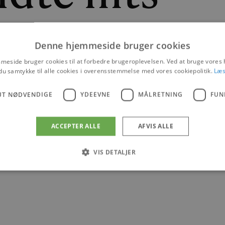
Denne hjemmeside bruger cookies
d Hardinger Band og opvarmning med Romhandleren.
eside bruger cookies til at forbedre brugeroplevelsen. Ved at bruge vore
du samtykke til alle cookies i overensstemmelse med vores cookiepolitik.
Læs
|
13. JULI 2022
UT NØDVENDIGE
YDEEVNE
MÅLRETNING
FUN
NYHEDER
ACCEPTER ALLE
AFVIS ALLE
VIS DETALJER
Absolut nødvendige
Ydeevne
Målretning
Funktionalitet
 muliggør hjemmesidens grundlæggende funktionalitet såsom brugerlogin og kontoad
n de absolut nødvendige cookies.