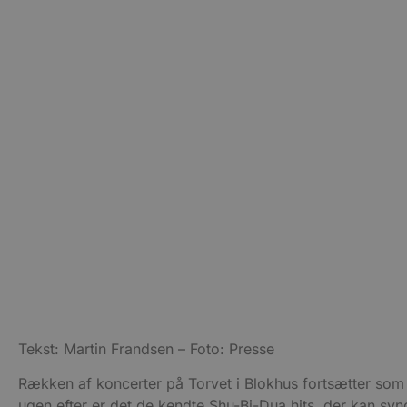
Navn
pys_session_limit
PHPSESSID
CookieScriptConsent
pys_start_session
VISITOR_PRIVACY_METAD
Tekst: Martin Frandsen – Foto: Presse
Rækken af koncerter på Torvet i Blokhus fortsætter som 
Udbyder
Navn
Domæne
Udby
ugen efter er det de kendte Shu-Bi-Dua hits, der kan sy
Navn
Navn