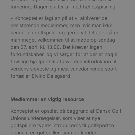
a
S
turnering. Dagen slutter af med fællesspisning.
c
f
– Konceptet er lagt an på at vi aktiverer de
k
eksisterende medlemmer, men hvis man ikke
pys_start_session
.blokhus.dk
Session
D
b
kender en golfspiller og gerne vil deltage, så er
o
b
man meget velkommen til at møde op søndag
t
den 27. april kl. 13.00. Det kræver ingen
d
g
forkundskaber, og vi sørger for at der er nogle
h
o
frivillige hjælpere til at give den introduktion til
e
verdens sjoveste og mest vanedannende sport
h
ti
fortæller Ejvind Dalsgaard
VISITOR_PRIVACY_METADATA
5 måneder
D
YouTube
4 uger
b
.youtube.com
g
b
s
Medlemmer en vigtig resource
p
f
Konceptet er opstået på baggrund af Dansk Golf
i
w
Unions undersøgelser, som viser at nye
r
p
golfspillere typisk introduceres til golfsporten
b
gennem en golfspiller, som de kender.
s