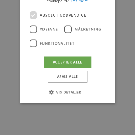
cookiepolitik.
Læs mere
ABSOLUT NØDVENDIGE
YDEEVNE
MÅLRETNING
FUNKTIONALITET
ACCEPTER ALLE
AFVIS ALLE
VIS DETALJER
Absolut nødvendige
Ydeevne
Målretning
Funktionalitet