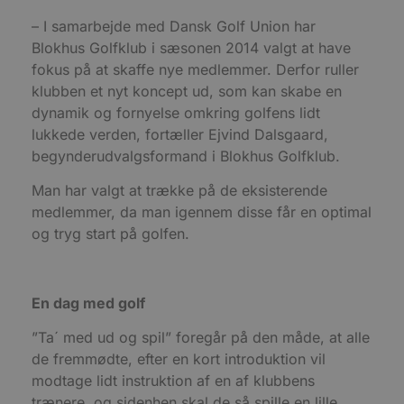
s
e
– I samarbejde med Dansk Golf Union har
i
d
Blokhus Golfklub i sæsonen 2014 valgt at have
o
v
fokus på at skaffe nye medlemmer. Derfor ruller
b
klubben et nyt koncept ud, som kan skabe en
D
e
dynamik og fornyelse omkring golfens lidt
g
n
lukkede verden, fortæller Ejvind Dalsgaard,
h
b
begynderudvalgsformand i Blokhus Golfklub.
s
w
Man har valgt at trække på de eksisterende
e
e
medlemmer, da man igennem disse får en optimal
o
l
og tryg start på golfen.
e
m
CookieScriptConsent
4 uger 2
D
CookieScript
dage
b
blokhus.dk
En dag med golf
C
S
t
”Ta´ med ud og spil” foregår på den måde, at alle
h
p
de fremmødte, efter en kort introduktion vil
s
modtage lidt instruktion af en af klubbens
b
e
trænere, og sidenhen skal de så spille en lille