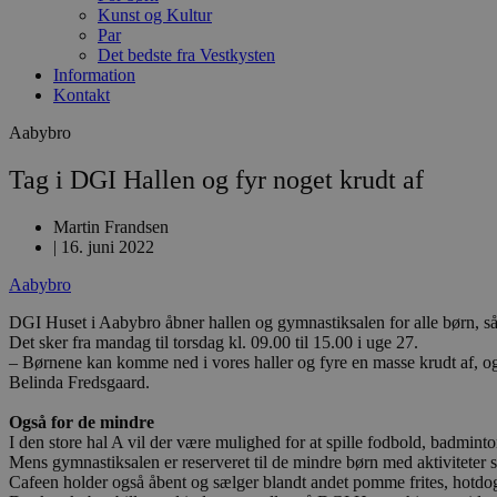
Kunst og Kultur
Par
Det bedste fra Vestkysten
Information
Kontakt
Aabybro
Tag i DGI Hallen og fyr noget krudt af
Martin Frandsen
|
16. juni 2022
Aabybro
DGI Huset i Aabybro åbner hallen og gymnastiksalen for alle børn, s
Det sker fra mandag til torsdag kl. 09.00 til 15.00 i uge 27.
– Børnene kan komme ned i vores haller og fyre en masse krudt af, o
Belinda Fredsgaard.
Også for de mindre
I den store hal A vil der være mulighed for at spille fodbold, badmint
Mens gymnastiksalen er reserveret til de mindre børn med aktiviteter
Cafeen holder også åbent og sælger blandt andet pomme frites, hotdog,