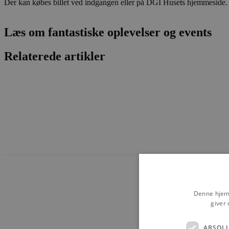
Der kan købes billet ved indgangen eller på DGI Husets hjemmeside.
Læs om fantastiske oplevelser og events
Relaterede artikler
Denne hjemm
giver 
ABSOL