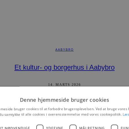
AABYBRO
Et kultur- og borgerhus i Aabybro
14. MARTS 2026
Denne hjemmeside bruger cookies
eside bruger cookies til at forbedre brugeroplevelsen. Ved at bruge vore
du samtykke til alle cookies i overensstemmelse med vores cookiepolitik.
Læs
UT NØDVENDIGE
YDEEVNE
MÅLRETNING
FUN