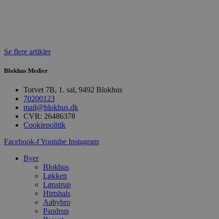
CookieScriptConsent
pys_start_session
Se flere artikler
VISITOR_PRIVACY_METAD
Blokhus Medier
Torvet 7B, 1. sal, 9492 Blokhus
70200123
mail@blokhus.dk
Udbyder
Navn
CVR: 26486378
Domæne
Udby
Navn
Navn
Cookiepolitik
Dom
pys_first_visit
.blokhus.
_gid
_gcl_au
Googl
Facebook-f
Youtube
Instagram
.blok
Byer
_ga
Googl
Blokhus
__Secure-
.blok
ROLLOUT_TOKEN
Løkken
Lønstrup
Hirtshals
Aabybro
pbid
pys_landing_page
now-
Pandrup
cowo