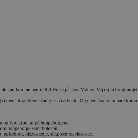
å de kan komme ned i DGI Huset på Jens Møllers Vej og få brugt noget 
gså mens forældrene stadig er på arbejde. Og ellers kan man bare komm
on og fyre krudt af på hoppeborgene.
 som hoppeborge samt boldspil.
 pølsehorn, pizzasnegle, slikposer og slush-ice.