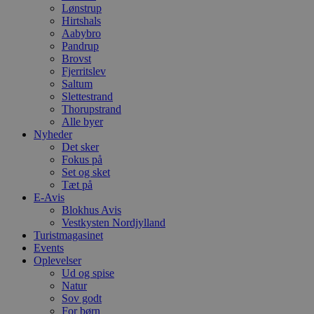
Lønstrup
Hirtshals
Aabybro
Pandrup
Brovst
Fjerritslev
Saltum
Slettestrand
Thorupstrand
Alle byer
Nyheder
Det sker
Fokus på
Set og sket
Tæt på
E-Avis
Blokhus Avis
Vestkysten Nordjylland
Turistmagasinet
Events
Oplevelser
Ud og spise
Natur
Sov godt
For børn