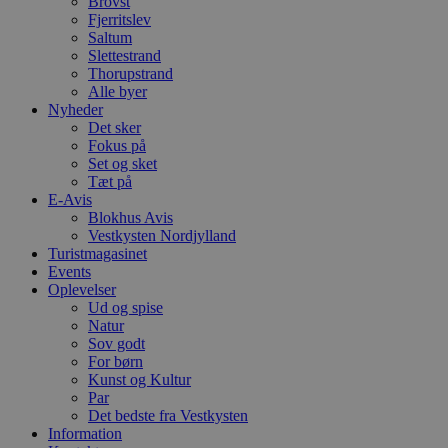
Brovst
.blok
Fjerritslev
_fbp
Saltum
_ga_PJR83J7HYC
.blok
Slettestrand
Thorupstrand
pysTrafficSource
.blok
_gat_gtag_UA_74178830_1
Alle byer
Nyheder
YSC
Det sker
Fokus på
Set og sket
VISITOR_INFO1_LIVE
Tæt på
E-Avis
Blokhus Avis
Vestkysten Nordjylland
__Secure-YNID
Turistmagasinet
Events
Oplevelser
Ud og spise
Natur
Sov godt
For børn
Kunst og Kultur
Par
Det bedste fra Vestkysten
Information