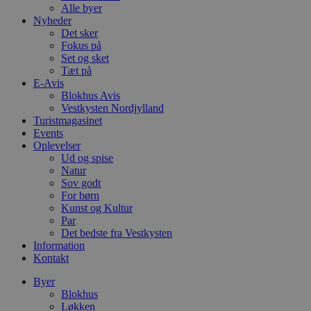
Alle byer
Nyheder
Det sker
Fokus på
Set og sket
Tæt på
E-Avis
Blokhus Avis
Vestkysten Nordjylland
Turistmagasinet
Events
Oplevelser
Ud og spise
Natur
Sov godt
For børn
Kunst og Kultur
Par
Det bedste fra Vestkysten
Information
Kontakt
Byer
Blokhus
Løkken