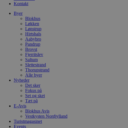
Kontakt
Byer
Blokhus
Løkken
Lønstrup
Hirtshals
Aabybro
Pandrup
Brovst
Fjerritslev
Saltum
Slettestrand
Thorupstrand
Alle byer
Nyheder
Det sker
Fokus på
Set og sket
Tæt på
E-Avis
Blokhus Avis
Vestkysten Nordjylland
Turistmagasinet
Events