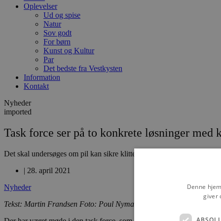
Oplevelser
Ud og spise
Natur
Sov godt
For børn
Kunst og Kultur
Par
Det bedste fra Vestkysten
Information
Kontakt
Nyheder
imported
Task force ser på to konkrete løsninger med k
Det skal undersøges om pil kan sikre klitterne med Sømærket
|
28. april 2021
Denne hjemm
Nyheder
giver 
Tekst: Martin Frandsen Foto: Poul Nymark
ABSOL
Der har været møde i den task force, som skal arbejde på en løsning fo