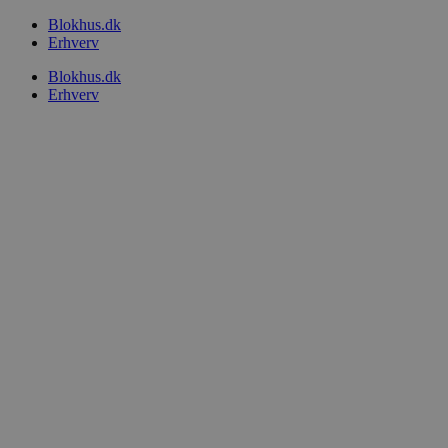
Videre
Blokhus.dk
til
Erhverv
indhold
Blokhus.dk
Erhverv