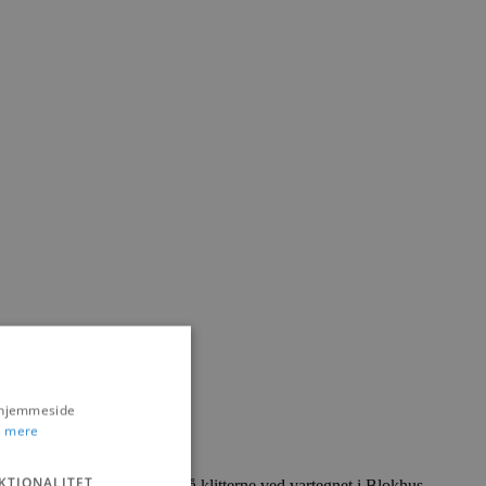
s hjemmeside
 mere
KTIONALITET
torm har ædt sig hårdt ind på klitterne ved vartegnet i Blokhus.