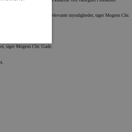
i kan få tilladelse til det fra relevante myndigheder, siger Mogens Chr.
det, siger Mogens Chr. Gade.
t.
ministration. Hjemmesiden
e gange en bruger kan
given periode, der forsøger
misbrug af tjenester.
-sproget. Dette er en
 variabler for
enereret nummer, hvordan
n et godt eksempel er at
 siderne.