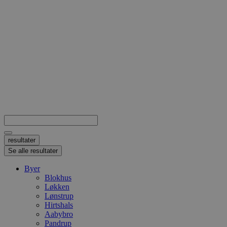
Search
...
resultater
Se alle resultater
Byer
Blokhus
Løkken
Lønstrup
Hirtshals
Aabybro
Pandrup