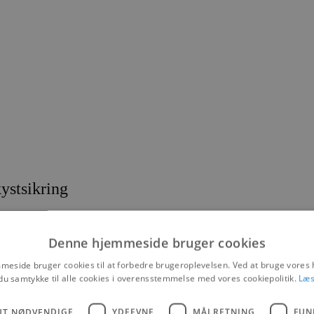
ystsikring
Denne hjemmeside bruger cookies
eside bruger cookies til at forbedre brugeroplevelsen. Ved at bruge vore
du samtykke til alle cookies i overensstemmelse med vores cookiepolitik.
Læs
UT NØDVENDIGE
YDEEVNE
MÅLRETNING
FUN
r kystsikring af Sømærket i Blokhus, da de senere års flere og heftige s