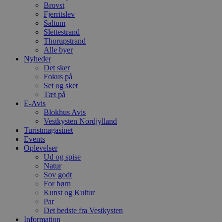
Brovst
Fjerritslev
Saltum
Slettestrand
Thorupstrand
Alle byer
Nyheder
Det sker
Fokus på
Set og sket
Tæt på
E-Avis
Blokhus Avis
Vestkysten Nordjylland
Turistmagasinet
Events
Oplevelser
Ud og spise
Natur
Sov godt
For børn
Kunst og Kultur
Par
Det bedste fra Vestkysten
Information