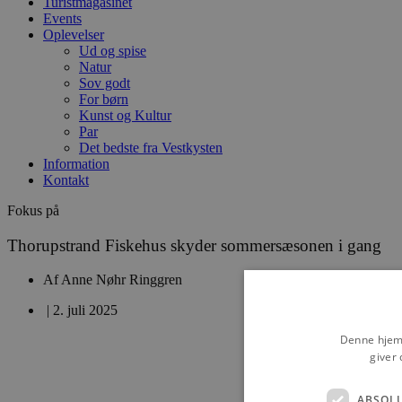
Turistmagasinet
Events
Oplevelser
Ud og spise
Natur
Sov godt
For børn
Kunst og Kultur
Par
Det bedste fra Vestkysten
Information
Kontakt
Fokus på
Thorupstrand Fiskehus skyder sommersæsonen i gang
Af
Anne Nøhr Ringgren
|
2. juli 2025
Denne hjemm
giver 
ABSOL