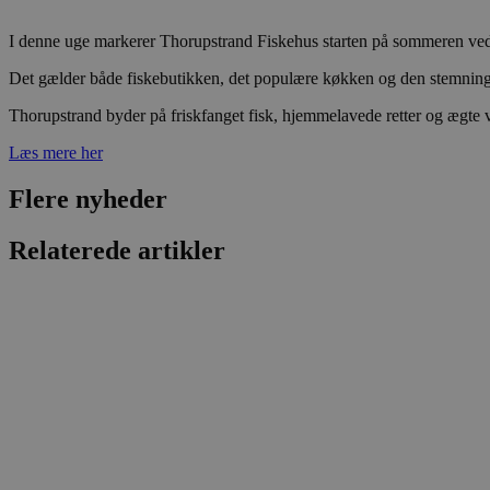
CookieScriptConsent
I denne uge markerer Thorupstrand Fiskehus starten på sommeren ved at
pys_start_session
Det gælder både fiskebutikken, det populære køkken og den stemnings
Thorupstrand byder på friskfanget fisk, hjemmelavede retter og ægte v
VISITOR_PRIVACY_METAD
Læs mere her
Flere nyheder
Relaterede artikler
Udbyder
Navn
Domæne
Udby
Navn
Navn
Dom
pys_first_visit
.blokhus.
_gid
_gcl_au
Googl
.blok
_ga
Googl
__Secure-
.blok
ROLLOUT_TOKEN
pbid
pys_landing_page
now-
cowo