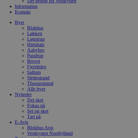
Det bedste fra Vestkysten
Information
Kontakt
Byer
Blokhus
Løkken
Lønstrup
Hirtshals
Aabybro
Pandrup
Brovst
Fjerritslev
Saltum
Slettestrand
Thorupstrand
Alle byer
Nyheder
Det sker
Fokus på
Set og sket
Tæt på
E-Avis
Blokhus Avis
Vestkysten Nordjylland