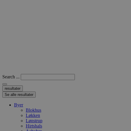
Search ...
resultater
Se alle resultater
Byer
Blokhus
Løkken
Lønstrup
Hirtshals