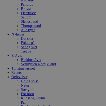
Aabybro
Pandrup
Brovst
Fjerritslev
Saltum
Slettestrand
Thorupstrand
Alle byer
Nyheder
Det sker
Fokus på
Set og sket
Tæt på
E-Avis
Blokhus Avis
Vestkysten Nordjylland
Turistmagasinet
Events
Oplevelser
Ud og spise
Natur
Sov godt
For børn
Kunst og Kultur
Par