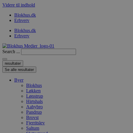
Videre til indhold
Blokhus.dk
Erhverv
Blokhus.dk
Erhverv
Search ...
resultater
Se alle resultater
Byer
Blokhus
Løkken
Lønstrup
Hirtshals
Aabybro
Pandrup
Brovst
Fjerritslev
Saltum