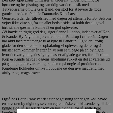
Der blev gjort plads til masser af gadesalg, underholdning for
børnene og bespisning, og samtidig var der musik med
Tørvebisserne og Ole Gas Band, der stod for at levere de gode
gamle klassikere fra hele Danmarks Kim Larsen.
Generelt lyder der tilfredshed med dagen og aftenens forløb. Selvom
vejret ikke viste sig fra sin aller bedste side, så holdt det alligevel
tørt, så alle gæsterne kunne få en god oplevelse.
-Vi havde en rigtig god dag, siger Sanne Lundbo, indehaver af Kop
& Kande. By Night har jo været holdt i Pandrup i ca. 20 år. Dagen
har altid inspireret mange til at køre til Pandrup. Og vi er utrolig
glade for den store lokale opbakning vi oplever, og der er også
turister som kommer år efter år. Vi kan se tilbage på en by night,
hvor der var godt gadesalg og masser af glade gæster, fortæller hun.
Kop & Kande havde i dagens anledning rykket en del af varerne ud
på gaden, og der var arrangeret demo på nogle af produkterne.
Kunderne flokkedes om køtilbuddene og den nye madtrend med
airfryer og smagsprøver.
Også hos Lotte Rank var der stor begejstring for dagen. -Vi havde
en suveræn by night og selvom vejret måske var blæsende og til den
kølige side, så ser jeg det som en positiv ting, for så søgte flere
kunder ind i butikkerne. Jeg tror generelt, at alle har været tilfredse