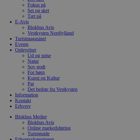
g
Fokus på
b
Set og sket
s
p
Tæt på
f
E-Avis
i
Blokhus Avis
w
Vestkysten Nordjylland
r
p
Turistmagasinet
b
Events
s
Oplevelser
f
p
Ud og spise
b
Natur
p
Sov godt
o
For børn
i
d
Kunst og Kultur
p
Par
b
Det bedste fra Vestkysten
f
s
Information
Kontakt
Erhverv
Blokhus Medier
Blokhus Avis
Udbyder
/
Navn
Udløbsdato
Beskrivelse
Online markedsføring
Domæne
Udbyder
/
Navn
Udløbsdato
Beskrivelse
Domæne
Turistguide
pys_first_visit
.blokhus.dk
1 uge
Denne cookie
Udbyder
/
Erhvervsforeningen