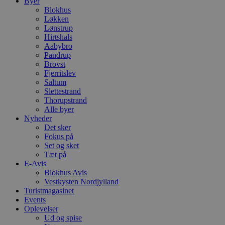
Byer
Blokhus
Løkken
Lønstrup
Hirtshals
Aabybro
Pandrup
Brovst
Fjerritslev
Saltum
Slettestrand
Thorupstrand
Alle byer
Nyheder
Det sker
Fokus på
Set og sket
Tæt på
E-Avis
Blokhus Avis
Vestkysten Nordjylland
Turistmagasinet
Events
Oplevelser
Ud og spise