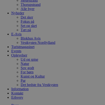
Slettestrand
Thorupstrand
Alle byer
Nyheder
Det sker
Fokus på
Set og sket
Tæt på
E-Avis
Blokhus Avis
Vestkysten Nordjylland
Turistmagasinet
Events
Oplevelser
Ud og spise
Natur
Sov godt
For børn
Kunst og Kultur
Par
Det bedste fra Vestkysten
Information
Kontakt
Erhverv