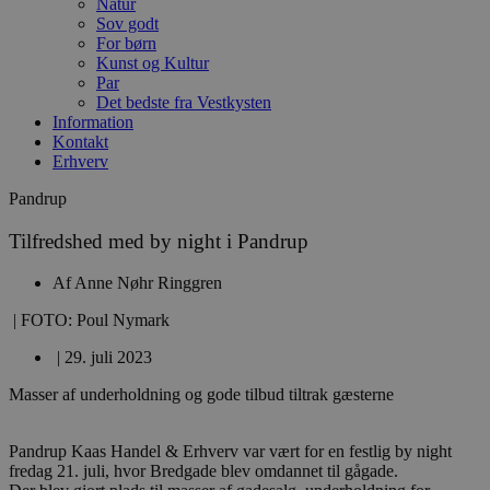
Natur
Sov godt
For børn
Kunst og Kultur
Par
Det bedste fra Vestkysten
Information
Kontakt
Erhverv
Pandrup
Tilfredshed med by night i Pandrup
Af
Anne Nøhr Ringgren
| FOTO: Poul Nymark
|
29. juli 2023
Masser af underholdning og gode tilbud tiltrak gæsterne
Pandrup Kaas Handel & Erhverv var vært for en festlig by night
fredag 21. juli, hvor Bredgade blev omdannet til gågade.