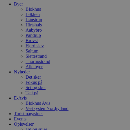
f
Byer
h
Blokhus
y
f
Løkken
m
Lønstrup
t
Hirtshals
PHPSESSID
Session
C
Aabybro
PHP.net
g
blokhus.dk
Pandrup
a
Brovst
b
Fjerritslev
s
e
Saltum
i
Slettestrand
d
Thorupstrand
o
v
Alle byer
b
Nyheder
D
Det sker
e
Fokus på
g
n
Set og sket
h
Tæt på
b
E-Avis
s
w
Blokhus Avis
e
Vestkysten Nordjylland
e
Turistmagasinet
o
Events
l
e
Oplevelser
m
Ud og spise