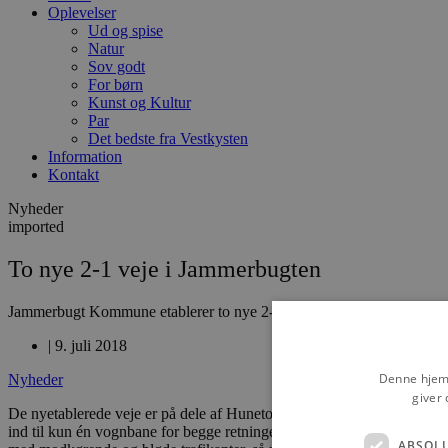
Oplevelser
Ud og spise
Natur
Sov godt
For børn
Kunst og Kultur
Par
Det bedste fra Vestkysten
Information
Kontakt
Nyheder
imported
To nye 2-1 veje i Jammerbugten
Jammerbugt Kommune etablerer to nye 2-1 veje (to-minus-en veje) i åb
|
9. juli 2018
Denne hjemm
Nyheder
giver 
De nyetablerede veje er på dele af Hunetorpvej-Kystvejen, syd for Hun
ind til kun én vognbane for begge retninger, er der ingen grund til at
ABSOL