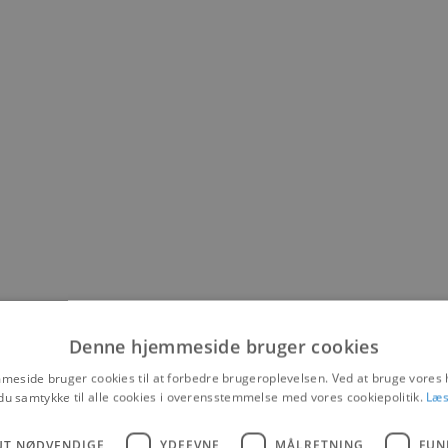
ent land i juli 2018.
Denne hjemmeside bruger cookies
eside bruger cookies til at forbedre brugeroplevelsen. Ved at bruge vore
du samtykke til alle cookies i overensstemmelse med vores cookiepolitik.
Læs
e og på den nordligste del af Kollerup Strandvej, ud mod stranden. Vej
 gå i panik, siger Lise Holt fra Jammerbugt Kommune. – Man sætter bare 
UT NØDVENDIGE
YDEEVNE
MÅLRETNING
FUN