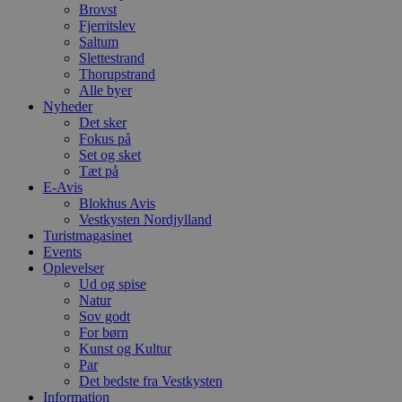
Brovst
Fjerritslev
Saltum
Slettestrand
Thorupstrand
Alle byer
Nyheder
Det sker
Fokus på
Set og sket
Tæt på
E-Avis
Blokhus Avis
Vestkysten Nordjylland
Turistmagasinet
Events
Oplevelser
Ud og spise
Natur
Sov godt
For børn
Kunst og Kultur
Par
Det bedste fra Vestkysten
Information