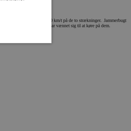
den skiltede hastighed ned til 60 km/t på de to strækninger. Jammerbugt
af de lokale, som hurtigt har vænnet sig til at køre på dem.
ministration. Hjemmesiden
e gange en bruger kan
given periode, der forsøger
misbrug af tjenester.
-sproget. Dette er en
 variabler for
enereret nummer, hvordan
n et godt eksempel er at
 siderne.