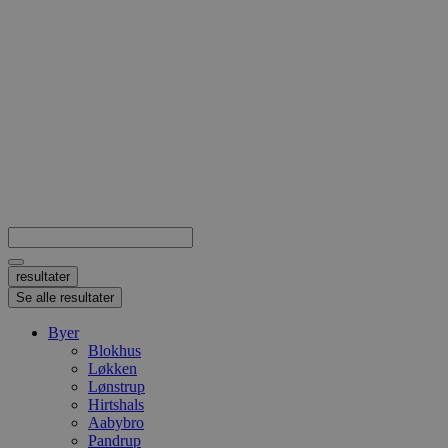
Search
...
resultater
Se alle resultater
Byer
Blokhus
Løkken
Lønstrup
Hirtshals
Aabybro
Pandrup