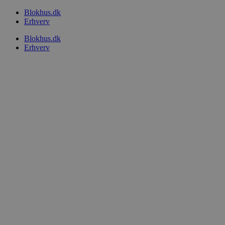
Videre
Blokhus.dk
til
Erhverv
indhold
Blokhus.dk
Erhverv