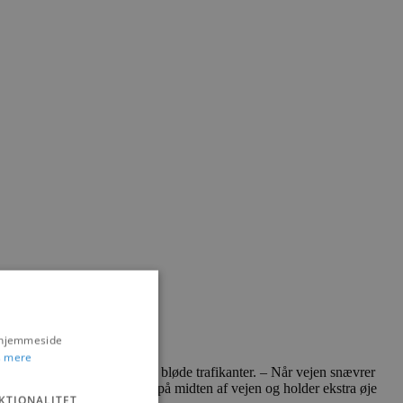
s hjemmeside
 mere
ene giver bedre forhold for bløde trafikanter. – Når vejen snævrer
farten lidt ned, trækker ind på midten af vejen og holder ekstra øje
KTIONALITET