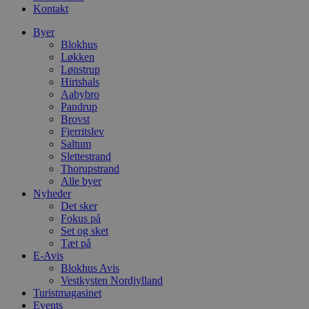
Kontakt
Byer
Blokhus
Løkken
Lønstrup
Hirtshals
Aabybro
Pandrup
Brovst
Fjerritslev
Saltum
Slettestrand
Thorupstrand
Alle byer
Nyheder
Det sker
Fokus på
Set og sket
Tæt på
E-Avis
Blokhus Avis
Vestkysten Nordjylland
Turistmagasinet
Events