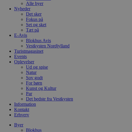
Alle byer
Nyheder
Det sker
Fokus på
Set og sket
Tæt på
E-Avis
Blokhus Avis
Vestkysten Nordjylland
Turistmagasinet
Events
Oplevelser
Ud og spise
Natur
Sov godt
For børn
Kunst og Kultur
Par
Det bedste fra Vestkysten
Information
Kontakt
Erhverv
Byer
Blokhus