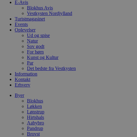
e
E-Avis
i
Blokhus Avis
d
Vestkysten Nordjylland
o
Turistmagasinet
v
b
Events
D
Oplevelser
e
Ud og spise
g
n
Natur
h
Sov godt
b
For børn
s
Kunst og Kultur
w
e
Par
e
Det bedste fra Vestkysten
o
Information
l
e
Kontakt
m
Erhverv
CookieScriptConsent
4 uger 2
D
CookieScript
Byer
dage
b
blokhus.dk
Blokhus
C
S
Løkken
t
Lønstrup
h
Hirtshals
p
s
Aabybro
b
Pandrup
e
Brovst
a