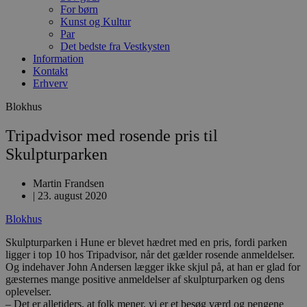
For børn
Kunst og Kultur
Par
Det bedste fra Vestkysten
Information
Kontakt
Erhverv
Blokhus
Tripadvisor med rosende pris til
Skulpturparken
Martin Frandsen
|
23. august 2020
Blokhus
Skulpturparken i Hune er blevet hædret med en pris, fordi parken
ligger i top 10 hos Tripadvisor, når det gælder rosende anmeldelser.
Og indehaver John Andersen lægger ikke skjul på, at han er glad for
gæsternes mange positive anmeldelser af skulpturparken og dens
oplevelser.
– Det er alletiders, at folk mener, vi er et besøg værd og pengene