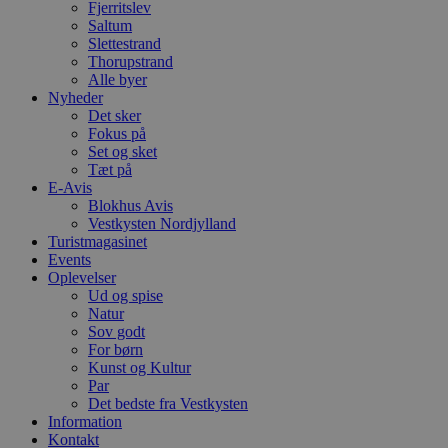
Fjerritslev
S
c
Saltum
f
Slettestrand
k
Thorupstrand
pys_start_session
.blokhus.dk
Session
D
Alle byer
b
Nyheder
o
Det sker
b
Fokus på
t
d
Set og sket
g
Tæt på
h
E-Avis
o
e
Blokhus Avis
h
Vestkysten Nordjylland
ti
Turistmagasinet
Events
VISITOR_PRIVACY_METADATA
5 måneder
D
YouTube
4 uger
b
.youtube.com
Oplevelser
g
Ud og spise
b
Natur
s
Sov godt
p
f
For børn
i
Kunst og Kultur
w
Par
r
p
Det bedste fra Vestkysten
b
Information
s
Kontakt
f