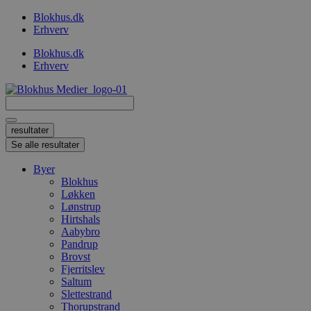
Videre
Blokhus.dk
til
Erhverv
indhold
Blokhus.dk
Erhverv
Search
...
resultater
Se alle resultater
Byer
Blokhus
Løkken
Lønstrup
Hirtshals
Aabybro
Pandrup
Brovst
Fjerritslev
Saltum
Slettestrand
Thorupstrand