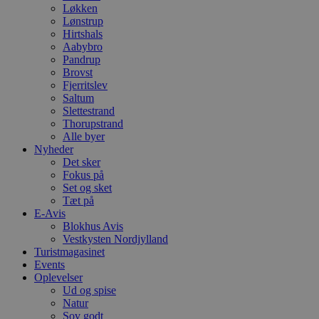
Løkken
Lønstrup
Hirtshals
Aabybro
Pandrup
Brovst
Fjerritslev
Saltum
Slettestrand
Thorupstrand
Alle byer
Nyheder
Det sker
Fokus på
Set og sket
Tæt på
E-Avis
Blokhus Avis
Vestkysten Nordjylland
Turistmagasinet
Events
Oplevelser
Ud og spise
Natur
Sov godt