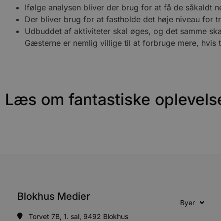
Ifølge analysen bliver der brug for at få de såkaldt 
Navn
Der bliver brug for at fastholde det høje niveau for
pys_session_limit
Udbuddet af aktiviteter skal øges, og det samme ska
Gæsterne er nemlig villige til at forbruge mere, hvis 
PHPSESSID
Læs om fantastiske oplevels
CookieScriptConsent
pys_start_session
VISITOR_PRIVACY_METAD
Blokhus Medier
Byer
Udbyder
Navn
Domæne
Udby
Torvet 7B, 1. sal, 9492 Blokhus
Navn
Navn