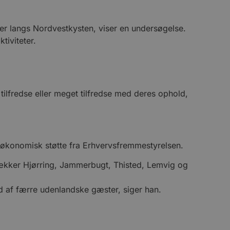
ster langs Nordvestkysten, viser en undersøgelse.
tiviteter.
ilfredse eller meget tilfredse med deres ophold,
d økonomisk støtte fra Erhvervsfremmestyrelsen.
 dækker Hjørring, Jammerbugt, Thisted, Lemvig og
nd af færre udenlandske gæster, siger han.