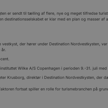
 er sendt til tælling af flere, nye og meget tilfredse turi
en destinationsselskabet er klar med en plan og masser af ak
vestkyst, der hører under Destination Nordvestkysten, var t
 år.
ocent.
instituttet Wilke A/S Copenhagen i perioden 9.-31. juli me
 Peter Krusborg, direktør i Destination Nordvestkysten, der
faktoren fortsat spiller en rolle for turismebranchen på gru