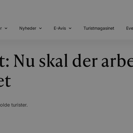
r
Nyheder
E-Avis
Turistmagasinet
Eve
t: Nu skal der arb
et
lde turister.