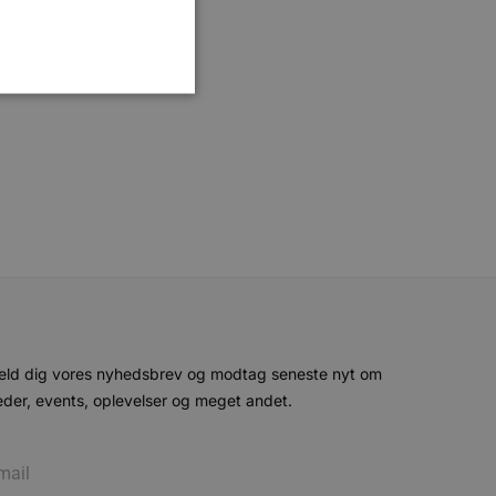
gsmål.
ministration. Hjemmesiden
e gange en bruger kan
given periode, der forsøger
misbrug af tjenester.
-sproget. Dette er en
 variabler for
eld dig vores nyhedsbrev og modtag seneste nyt om
enereret nummer, hvordan
n et godt eksempel er at
der, events, oplevelser og meget andet.
 siderne.
ten til at huske
nødvendigt, at Cookie-