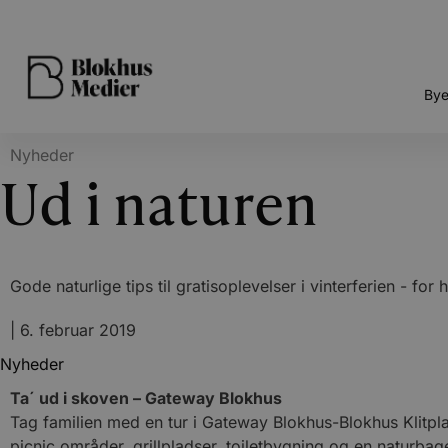
Bye
Nyheder
Ud i naturen
Gode naturlige tips til gratisoplevelser i vinterferien - for 
|
6. februar 2019
Nyheder
Ta´ ud i skoven – Gateway Blokhus
Tag familien med en tur i Gateway Blokhus-Blokhus Klitplan
picnic områder, grillpladser, toiletbygning og en natur