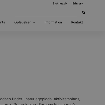
Blokhus.dk
Erhverv
nts
Oplevelser
Information
Kontakt
adsen finder i naturlegeplads, aktivitetsplads,
 varm kaffe og kakao. Børnene kan lege på