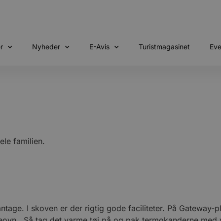
r
Nyheder
E-Avis
Turistmagasinet
Eve
hele familien.
tage. I skoven er der rigtig gode faciliteter. På Gateway-pl
bageovn. Så tag det varme tøj på og pak termokanderne med