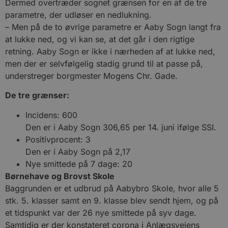
Dermed overtræder sognet grænsen for en af de tre
parametre, der udløser en nedlukning.
– Men på de to øvrige parametre er Aaby Sogn langt fra
at lukke ned, og vi kan se, at det går i den rigtige
retning. Aaby Sogn er ikke i nærheden af at lukke ned,
men der er selvfølgelig stadig grund til at passe på,
understreger borgmester Mogens Chr. Gade.
De tre grænser:
Incidens: 600
Den er i Aaby Sogn 306,65 per 14. juni ifølge SSI.
Positivprocent: 3
Den er i Aaby Sogn på 2,17
Nye smittede på 7 dage: 20
Børnehave og Brovst Skole
Baggrunden er et udbrud på Aabybro Skole, hvor alle 5
stk. 5. klasser samt en 9. klasse blev sendt hjem, og på
et tidspunkt var der 26 nye smittede på syv dage.
Samtidig er der konstateret corona i Anlægsvejens