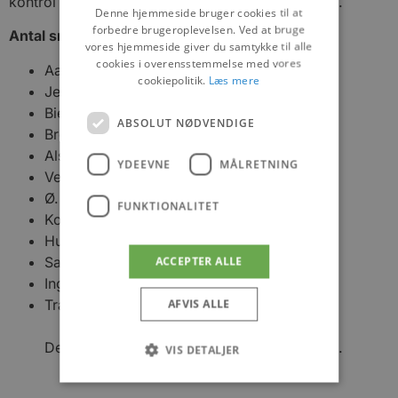
kontrol over situationen, siger Mogens Chr. Gade.
Denne hjemmeside bruger cookies til at
forbedre brugeroplevelsen. Ved at bruge
Antal smittede 7. til 13. juni:
vores hjemmeside giver du samtykke til alle
cookies i overensstemmelse med vores
Aaby Sogn: 20
cookiepolitik.
Læs mere
Jetsmark: 7
Biersted: 4
ABSOLUT NØDVENDIGE
Brovst: 4
Alstrup: 2
YDEEVNE
MÅLRETNING
Vedsted: 2
Ø. Svendstrup: 2
FUNKTIONALITET
Kollerup-Fjerritslev: 2
Hune: 1
Saltum: 1
ACCEPTER ALLE
Ingstrup: 1
Tranum: 1
AFVIS ALLE
Der er ingen nye smittede i de øvrige sogne.
VIS DETALJER