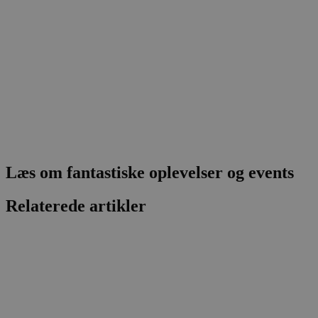
.blok
_fbp
_ga_PJR83J7HYC
.blok
pysTrafficSource
.blok
_gat_gtag_UA_74178830_1
YSC
VISITOR_INFO1_LIVE
Læs om fantastiske oplevelser og events
__Secure-YNID
Relaterede artikler