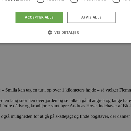
ACCEPTER ALLE
AFVIS ALLE
VIS DETALJER
Absolut nødvendige
Ydeevne
Målretning
Funktionalitet
 muliggør hjemmesidens grundlæggende funktionalitet såsom brugerlogin og kontoad
n de absolut nødvendige cookies.
Udbyder
/
Udløbsdato
Beskrivelse
Domæne
 – Smilla kan tag en tur i op over 1 kilometers højde – så vælger Flem
.blokhus.dk
59 minutter
Denne cookie bruges til at begrænse, hvor mang
57
udløse visse server-sidefunktioner inden for en 
med en lang snor hen over jorden og se falken gå til angreb og fange hare
sekunder
at forbedre hjemmesidens ydeevne og forhindre 
 fodre dådyr og kronhjorte samt høre Andreas Hove, indehaver af Blo
Session
Cookie genereret af applikationer baseret på PHP
PHP.net
generel identifikator, der bruges til at opretholde
blokhus.dk
gså muligheden for at gå på skattejagt og finde bogstaver, der danner 
brugersessioner. Det er normalt et tilfældigt g
det bruges kan være specifikt for webstedet, me
opretholde en logget status for en bruger mellem