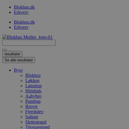
Videre
Blokhus.dk
til
Erhverv
indhold
Blokhus.dk
Erhverv
Search
...
resultater
Se alle resultater
Byer
Blokhus
Løkken
Lønstrup
Hirtshals
Aabybro
Pandrup
Brovst
Fjerritslev
Saltum
Slettestrand
Thorupstrand