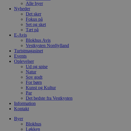
Alle byer
Nyheder
Det sker
Fokus på
Set og sket
Tæt på
E-Avis
Blokhus Avis
Vestkysten Nordjylland
Turistmagasinet
Events
Oplevelser
Ud og spise
Natur
Sov godt
For børn
Kunst og Kultur
Par
Det bedste fra Vestkysten
Information
Kontakt
Byer
Blokhus
Løkken