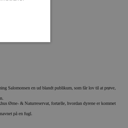
ministration. Hjemmesiden
ming Salomonsen en ud blandt publikum, som får lov til at prøve,
e gange en bruger kan
given periode, der forsøger
n.
misbrug af tjenester.
khus Ørne- & Naturreservat, fortælle, hvordan dyrene er kommet
-sproget. Dette er en
 variabler for
navnet på en fugl.
enereret nummer, hvordan
n et godt eksempel er at
 siderne.