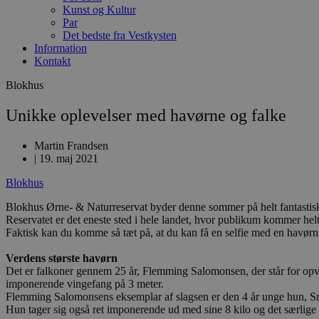
Kunst og Kultur
Par
Det bedste fra Vestkysten
Information
Kontakt
Blokhus
Unikke oplevelser med havørne og falke
Martin Frandsen
|
19. maj 2021
Blokhus
Blokhus Ørne- & Naturreservat byder denne sommer på helt fantastisk 
Reservatet er det eneste sted i hele landet, hvor publikum kommer hel
Faktisk kan du komme så tæt på, at du kan få en selfie med en havør
Verdens største havørn
Det er falkoner gennem 25 år, Flemming Salomonsen, der står for opvi
imponerende vingefang på 3 meter.
Flemming Salomonsens eksemplar af slagsen er den 4 år unge hun, Sm
Hun tager sig også ret imponerende ud med sine 8 kilo og det særlige