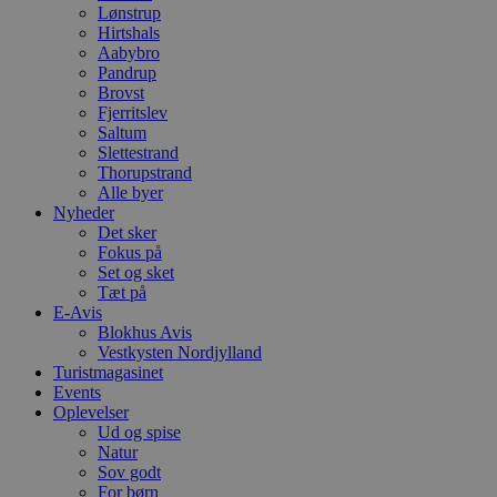
Lønstrup
Hirtshals
Aabybro
Pandrup
Brovst
Fjerritslev
Saltum
Slettestrand
Thorupstrand
Alle byer
Nyheder
Det sker
Fokus på
Set og sket
Tæt på
E-Avis
Blokhus Avis
Vestkysten Nordjylland
Turistmagasinet
Events
Oplevelser
Ud og spise
Natur
Sov godt
For børn