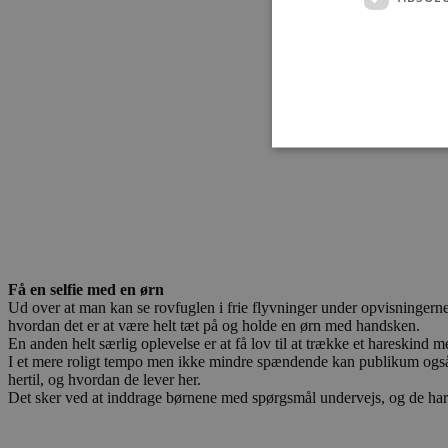
Absolut nødvendige cookies
kan ikke bruges korrekt ude
Navn
Få en selfie med en ørn
Ud over at man kan se rovfuglen i frie flyvninger under opvisningerne
pys_session_limit
hvordan det er at være helt tæt på og holde en ørn med handsken.
En anden helt særlig oplevelse er at få lov til at trække et hareskind 
I et mere roligt tempo men ikke mindre spændende kan publikum også
PHPSESSID
hertil, og hvordan de lever her.
Det sker ved at inddrage børnene med spørgsmål undervejs, og de har o