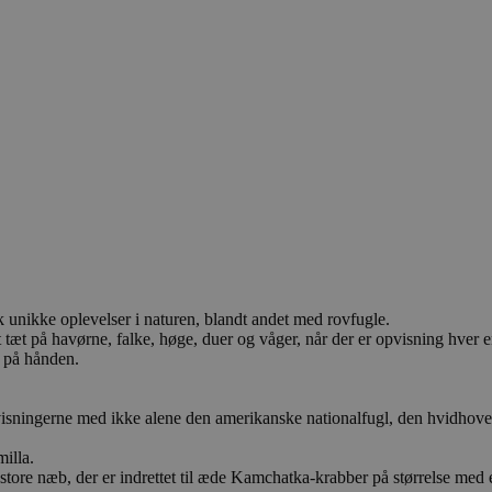
unikke oplevelser i naturen, blandt andet med rovfugle.
t tæt på havørne, falke, høge, duer og våger, når der er opvisning hver
n på hånden.
sningerne med ikke alene den amerikanske nationalfugl, den hvidhovede
illa.
 store næb, der er indrettet til æde Kamchatka-krabber på størrelse me