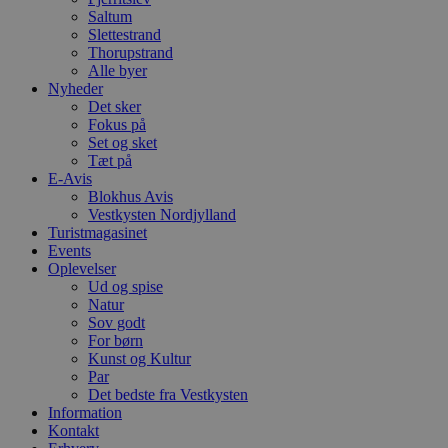
f
Saltum
m
Slettestrand
t
Thorupstrand
PHPSESSID
Session
C
PHP.net
Alle byer
g
blokhus.dk
Nyheder
a
Det sker
b
s
Fokus på
e
Set og sket
i
Tæt på
d
o
E-Avis
v
Blokhus Avis
b
Vestkysten Nordjylland
D
Turistmagasinet
e
g
Events
n
Oplevelser
h
Ud og spise
b
s
Natur
w
Sov godt
e
For børn
e
Kunst og Kultur
o
l
Par
e
Det bedste fra Vestkysten
m
Information
Kontakt
CookieScriptConsent
4 uger 2
D
CookieScript
dage
b
blokhus.dk