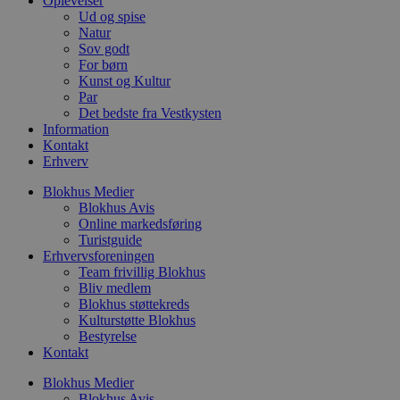
Oplevelser
p
Ud og spise
f
Natur
i
Sov godt
w
r
For børn
p
Kunst og Kultur
b
Par
s
f
Det bedste fra Vestkysten
p
Information
b
Kontakt
p
Erhverv
o
i
d
Blokhus Medier
p
Blokhus Avis
b
Online markedsføring
f
s
Turistguide
Erhvervsforeningen
Team frivillig Blokhus
Bliv medlem
Blokhus støttekreds
Udbyder
/
Kulturstøtte Blokhus
Navn
Udløbsdato
Beskrivelse
Domæne
Udbyder
/
Bestyrelse
Navn
Udløbsdato
Beskrivelse
Domæne
Kontakt
pys_first_visit
.blokhus.dk
1 uge
Denne cookie
Udbyder
/
Navn
Udløbsdato
Beskr
bruges til at
_gid
1 dag
Denne cookie
Google LLC
Domæne
Blokhus Medier
bestemme den
Google Anal
.blokhus.dk
første gang
gemmer og 
Blokhus Avis