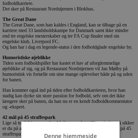
fodboldkarriere.
Det sker på Restaurant Nordstjernen i Blokhus.
The Great Dane
The Great Dane, som han kaldes i England, kan se tilbage på en
karriere med 33 landsholdskampe for Danmark samt ikke mindre
end tre engelske mesterskaber og tre FA Cup finaler med sin
engelske klub, Liverpool FC.
Og han har i dag en legende-status i den fodboldglade engelske by.
Humoristiske øjeblikke
Tiden som fodboldspiller har kastet et hav af uforglemmelige
øjeblikke af sig, og på Restaurant Nordstjernen vil Jan Mølby på
humoristisk vis fortælle om sine mange oplevelser både på og uden
for banen.
Han kommer også ind på tiden efter fodboldkarrieren, hvor han
stadig kan dyrke sin store passion for fodbold, selv om det ikke
længere sker på banen, da han nu er en kendt fodboldkommentator
og -ekspert.
42 mål på 45 straffespark
Lige så træfsikker, som Jan Mølby var på straffespark, lige så sikker
er du på at blive godt underholdt. Jan Mølby scorede 42 mål på 45
straffespark.
Denne hjemmeside