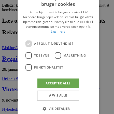
bruger cookies
Billetter kan købes hos Event Jammerbugt, og det er også muligt at
kombinere foredraget med spisning.
Denne hjemmeside bruger cookies til at
forbedre brugeroplevelsen. Ved at bruge vores
Læs om fantastiske oplevelser og events
hjemmeside giver du samtykke til alle cookies i
overensstemmelse med vores cookiepolitik.
Relaterede artikler
Læs mere
ABSOLUT NØDVENDIGE
Blokhus
Nyheder
YDEEVNE
MÅLRETNING
Bygning i Hune skifter ejer
FUNKTIONALITET
28. januar 2026
Det sker
Blokhus
ACCEPTER ALLE
Vinterhygge på isen fra 15. november
AFVIS ALLE
9. november 2025
VIS DETALJER
Nyheder
Blokhus