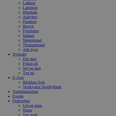
Løkken
Lønstrup
Hirtshals
Aabybro
Pandrup
Brovst
Fjerritslev
Saltum
Slettestrand
Thorupstrand
Alle byer
Nyheder
Det sker
Fokus på
Set og sket
Tæt på
E-Avis
Blokhus Avis
Vestkysten Nordjylland
Turistmagasinet
Events
Oplevelser
Ud og spise
Natur
Sov godt