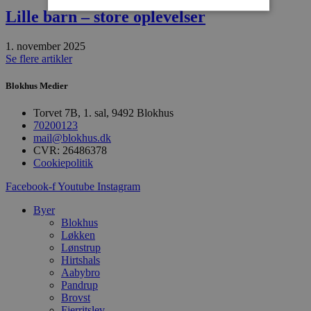
Lille barn – store oplevelser
Absolut nødvendige
Ydeevne
1. november 2025
Se flere artikler
Målretning
Funktionalitet
Absolut nødvendige cookies muliggør
Blokhus Medier
hjemmesidens grundlæggende funktionalitet
såsom brugerlogin og kontoadministration.
Torvet 7B, 1. sal, 9492 Blokhus
Hjemmesiden kan ikke bruges korrekt uden de
70200123
absolut nødvendige cookies.
mail@blokhus.dk
Udbyder
/
CVR: 26486378
Navn
Udløbsdato
B
Domæne
Cookiepolitik
pys_session_limit
.blokhus.dk
59 minutter
D
Facebook-f
Youtube
Instagram
57
b
sekunder
b
Byer
m
b
Blokhus
u
Løkken
s
Lønstrup
s
i
Hirtshals
g
Aabybro
d
Pandrup
f
Brovst
h
y
Fjerritslev