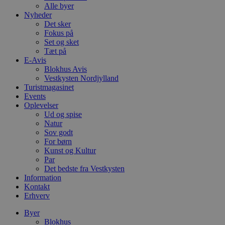
Alle byer
Nyheder
Det sker
Fokus på
Set og sket
Tæt på
E-Avis
Blokhus Avis
Vestkysten Nordjylland
Turistmagasinet
Events
Oplevelser
Ud og spise
Natur
Sov godt
For børn
Kunst og Kultur
Par
Det bedste fra Vestkysten
Information
Kontakt
Erhverv
Byer
Blokhus