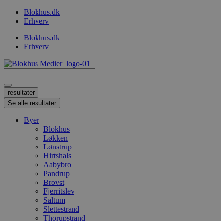
Videre
Blokhus.dk
til
Erhverv
indhold
Blokhus.dk
Erhverv
Search
...
resultater
Se alle resultater
Byer
Blokhus
Løkken
Lønstrup
Hirtshals
Aabybro
Pandrup
Brovst
Fjerritslev
Saltum
Slettestrand
Thorupstrand