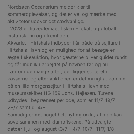
Nordsøen Oceanarium melder klar til
sommeroplevelser, og det er vel og mærke med
aktiviteter udover det sædvanlige.
I 2023 er hovedtemaet fiskeri – lokalt og globalt,
historisk, nu og i fremtiden.
Akvariet i Hirtshals indbyder i år både på sejlture i
Hirtshals Havn og en mulighed for at besøge en
ægte fiskeauktion, hvor gæsterne bliver guidet rundt
og får indblik i arbejdet på havnen før og nu.
Lær om de mange arter, der ligger sorteret i
kasserne, og efter auktionen er det muligt at komme
på en lille morgensejltur i Hirtshals Havn med
museumsskibet HG 159 Johs. Hejlesen. Turene
udbydes i begrænset periode, som er 11/7, 19/7,
28/7 samt d. 4/8.
Samtidig er det noget helt nyt og unikt, at man kan
sove sammen med klumpfiskene. På udvalgte
datoer i juli og august (3/7 – 4/7, 10/7 –11/7, 1/8 –