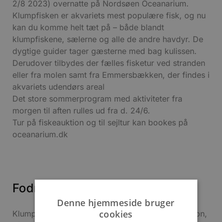
2/8 2023) overnatte på Nordsøen Oceanarium.
Klumpfisken er akvariets mest populære fisk, og nu
kan du komme helt tæt på – både blandt
klumpfiskene, sælerne og alle de andre havdyr. De
dygtige guider tager gæsterne med bag kulissen.
Derudover tilbydes der fælles fisketur ved stranden
eller fra molen samt fra Emmersbækken, der findes i
akvariets udendørs areal
Det store sommerprogram med aktiviteter fra
morgen til aften rulles ud fra d. 24/6.
Tur på fiskeauktion og til sejltur kan bookes på
oceanarium.dk
Fodring, leg og hvalskelet
Denne hjemmeside bruger
cookies
Klumpfiskene er som altid akvariets store attraktion,