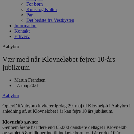
For børn
Kunst og Kultur
Par
Det bedste fra Vestkysten
Information
Kontakt
Erhverv
Aabybro
Vær med når Klovneløbet fejrer 10-års
jubilæum
Martin Frandsen
|
7. maj 2021
Aabybro
OplevDitAabybro inviterer lørdag 29. maj til Klovneløb i Aabybro i
anledning af, at Klovneløbet i år kan fejre 10 års jubilæum.
Klovneløb gavner
Gennem årene har flere end 65.000 danskere deltaget i Klovneløb
og samlet 5,8 millioner ind til indlagte børn, og i år er det 10 år