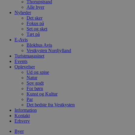
Thorupstrand
g
blokhus.dk
Alle byer
a
b
Nyheder
s
Det sker
e
Fokus på
i
Set og sket
d
o
Tæt på
v
E-Avis
b
Blokhus Avis
D
e
Vestkysten Nordjylland
g
Turistmagasinet
n
Events
h
Oplevelser
b
s
Ud og spise
w
Natur
e
Sov godt
e
o
For børn
l
Kunst og Kultur
e
Par
m
Det bedste fra Vestkysten
CookieScriptConsent
4 uger 2
D
CookieScript
Information
dage
b
blokhus.dk
Kontakt
C
Erhverv
S
t
h
Byer
p