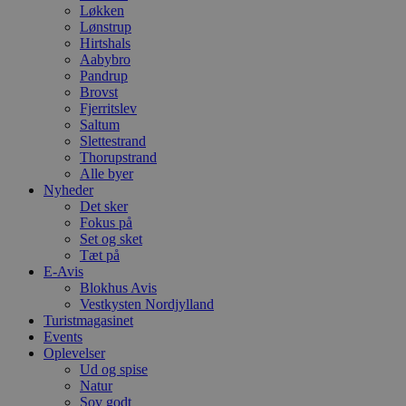
Løkken
Lønstrup
Hirtshals
Aabybro
Pandrup
Brovst
Fjerritslev
Saltum
Slettestrand
Thorupstrand
Alle byer
Nyheder
Det sker
Fokus på
Set og sket
Tæt på
E-Avis
Blokhus Avis
Vestkysten Nordjylland
Turistmagasinet
Events
Oplevelser
Ud og spise
Natur
Sov godt