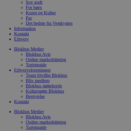
r
Sov godt
p
For børn
b
Kunst og Kultur
s
f
Par
p
Det bedste fra Vestkysten
b
Information
p
o
Kontakt
i
Erhverv
d
p
Blokhus Medier
b
f
Blokhus Avis
s
Online markedsføring
Turistguide
Erhvervsforeningen
Team frivillig Blokhus
Bliv medlem
Udbyder
/
Blokhus støttekreds
Navn
Udløbsdato
Beskrivelse
Domæne
Udbyder
/
Kulturstøtte Blokhus
Navn
Udløbsdato
Beskrivelse
Domæne
Bestyrelse
pys_first_visit
.blokhus.dk
1 uge
Denne cookie
Udbyder
/
Navn
Udløbsdato
Beskr
Kontakt
bruges til at
_gid
1 dag
Denne cookie
Google LLC
Domæne
bestemme den
Google Anal
.blokhus.dk
første gang
gemmer og 
Blokhus Medier
_gcl_au
2 måneder
Denne
Google LLC
brugeren besøgte
unik værdi 
4 uger
indsti
.blokhus.dk
Blokhus Avis
hjemmesiden for
side og brug
Doubl
Online markedsføring
at forbedre
spore sidevi
udfør
brugeroplevelsen
Turistguide
om, 
eller spore