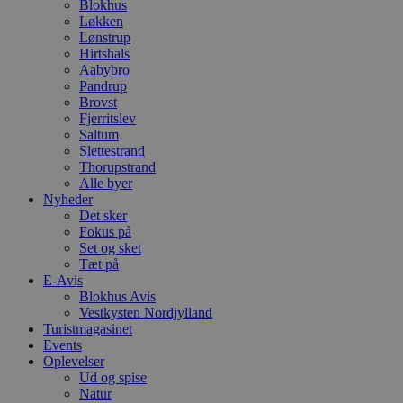
Blokhus
s
Løkken
b
Lønstrup
e
a
Hirtshals
S
Aabybro
c
Pandrup
f
k
Brovst
Fjerritslev
pys_start_session
.blokhus.dk
Session
D
Saltum
b
Slettestrand
o
b
Thorupstrand
t
Alle byer
d
Nyheder
g
h
Det sker
o
Fokus på
e
Set og sket
h
Tæt på
ti
E-Avis
VISITOR_PRIVACY_METADATA
5 måneder
D
YouTube
Blokhus Avis
4 uger
b
.youtube.com
Vestkysten Nordjylland
g
Turistmagasinet
b
s
Events
p
Oplevelser
f
Ud og spise
i
w
Natur