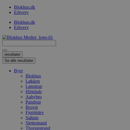
Videre
Blokhus.dk
til
Erhverv
indhold
Blokhus.dk
Erhverv
Search
...
resultater
Se alle resultater
Byer
Blokhus
Løkken
Lønstrup
Hirtshals
Aabybro
Pandrup
Brovst
Fjerritslev
Saltum
Slettestrand
Thorupstrand