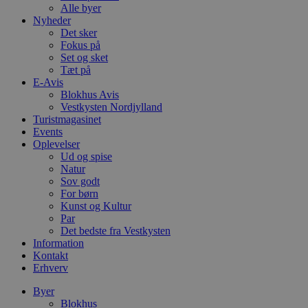
Alle byer
Nyheder
Det sker
Fokus på
Set og sket
Tæt på
E-Avis
Blokhus Avis
Vestkysten Nordjylland
Turistmagasinet
Events
Oplevelser
Ud og spise
Natur
Sov godt
For børn
Kunst og Kultur
Par
Det bedste fra Vestkysten
Information
Kontakt
Erhverv
Byer
Blokhus