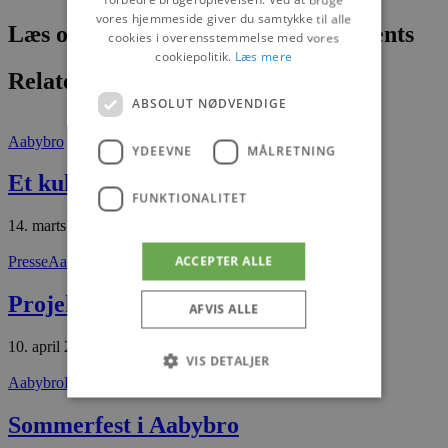
vores hjemmeside giver du samtykke til alle
Læs om fantastiske oplevelser og events
cookies i overensstemmelse med vores
cookiepolitik.
Læs mere
Relaterede artikler
ABSOLUT NØDVENDIGE
Aabybro
YDEEVNE
MÅLRETNING
Et kultur- og borgerhus i Aabybro
FUNKTIONALITET
14. marts 2026
ACCEPTER ALLE
Presse
Aabybro
Projekt “Søparken i Aabybro”
AFVIS ALLE
10. april 2026
VIS DETALJER
Aabybro
Det sker
Sommerfest i Aabybro
Absolut nødvendige
Ydeevne