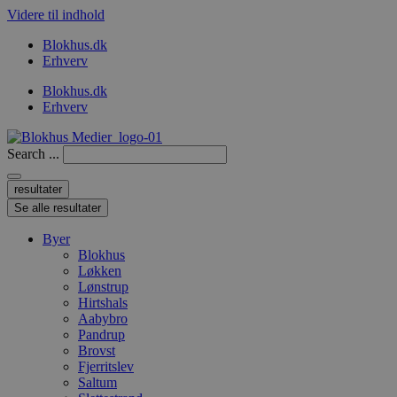
Videre til indhold
Blokhus.dk
Erhverv
Blokhus.dk
Erhverv
Search ...
resultater
Se alle resultater
Byer
Blokhus
Løkken
Lønstrup
Hirtshals
Aabybro
Pandrup
Brovst
Fjerritslev
Saltum