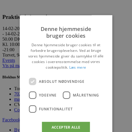
Praktisk information
Denne hjemmeside
14-02-2026
- 14-02-2026
bruger cookies
50.00 DKK
Kl. 10:00
Denne hjemmeside bruger cookies til at
-21:00
forbedre brugeroplevelsen. Ved at bruge
Torvet, 9492 Blokhus
vores hjemmeside giver du samtykke til alle
Events
cookies i overensstemmelse med vores
Vis på maps
cookiepolitik.
Læs mere
Blokhus Medier
ABSOLUT NØDVENDIGE
Torvet 7B, 1. sal, 9492 Blokhus
70200123
YDEEVNE
MÅLRETNING
mail@blokhus.dk
CVR: 26486378
FUNKTIONALITET
Cookiepolitik
Facebook-f
Youtube
Instagram
ACCEPTER ALLE
Byer