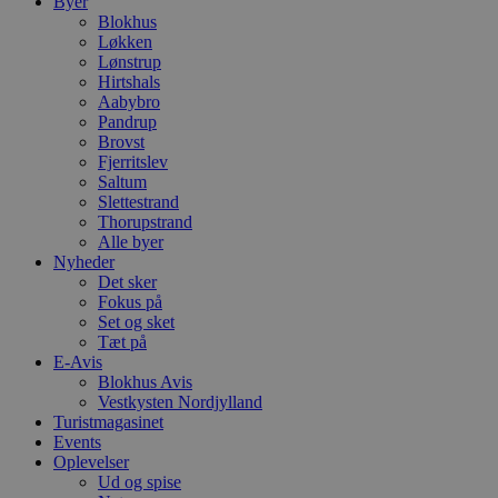
Byer
Blokhus
Løkken
Lønstrup
Hirtshals
Aabybro
Pandrup
Brovst
Fjerritslev
Saltum
Slettestrand
Thorupstrand
Alle byer
Nyheder
Det sker
Fokus på
Set og sket
Tæt på
E-Avis
Blokhus Avis
Vestkysten Nordjylland
Turistmagasinet
Events
Oplevelser
Ud og spise