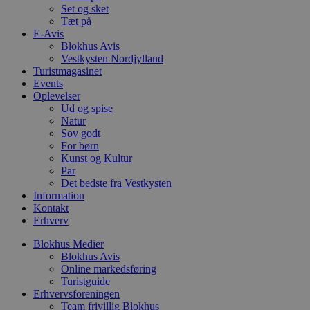
e
Set og sket
o
Tæt på
l
e
E-Avis
m
Blokhus Avis
Vestkysten Nordjylland
CookieScriptConsent
4 uger 2
D
CookieScript
dage
b
Turistmagasinet
blokhus.dk
C
Events
S
Oplevelser
t
Ud og spise
h
p
Natur
s
Sov godt
b
For børn
e
a
Kunst og Kultur
S
Par
c
Det bedste fra Vestkysten
f
Information
k
Kontakt
pys_start_session
.blokhus.dk
Session
D
Erhverv
b
o
Blokhus Medier
b
t
Blokhus Avis
d
Online markedsføring
g
Turistguide
h
Erhvervsforeningen
o
e
Team frivillig Blokhus