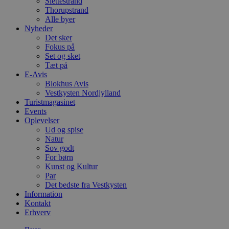
Slettestrand
Thorupstrand
Alle byer
Nyheder
Det sker
Fokus på
Set og sket
Tæt på
E-Avis
Blokhus Avis
Vestkysten Nordjylland
Turistmagasinet
Events
Oplevelser
Ud og spise
Natur
Sov godt
For børn
Kunst og Kultur
Par
Det bedste fra Vestkysten
Information
Kontakt
Erhverv