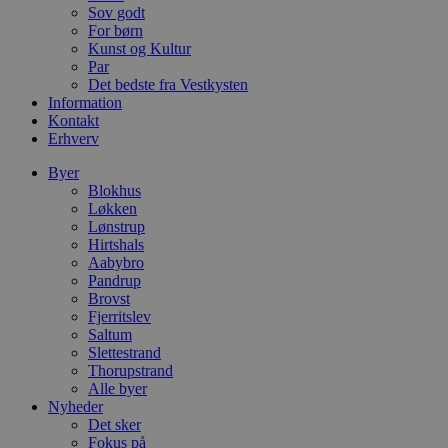
s
Sov godt
s
i
For børn
g
Kunst og Kultur
d
Par
f
Det bedste fra Vestkysten
h
y
Information
f
Kontakt
m
Erhverv
t
PHPSESSID
Session
C
PHP.net
Byer
g
blokhus.dk
Blokhus
a
Løkken
b
Lønstrup
s
e
Hirtshals
i
Aabybro
d
Pandrup
o
v
Brovst
b
Fjerritslev
D
Saltum
e
Slettestrand
g
n
Thorupstrand
h
Alle byer
b
Nyheder
s
w
Det sker
e
Fokus på