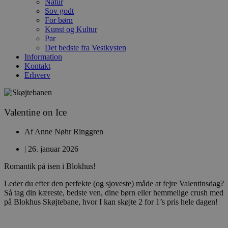
Natur
Sov godt
For børn
Kunst og Kultur
Par
Det bedste fra Vestkysten
Information
Kontakt
Erhverv
Valentine on Ice
Af
Anne Nøhr Ringgren
|
26. januar 2026
Romantik på isen i Blokhus!
Leder du efter den perfekte (og sjoveste) måde at fejre Valentinsdag?
Så tag din kæreste, bedste ven, dine børn eller hemmelige crush med
på Blokhus Skøjtebane, hvor I kan skøjte 2 for 1’s pris hele dagen!