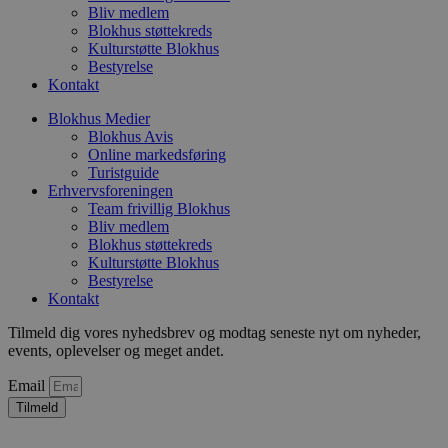
h
Bliv medlem
ti
Blokhus støttekreds
VISITOR_PRIVACY_METADATA
5 måneder
D
Kulturstøtte Blokhus
YouTube
4 uger
b
.youtube.com
Bestyrelse
g
Kontakt
b
s
p
Blokhus Medier
f
Blokhus Avis
i
Online markedsføring
w
Turistguide
r
p
Erhvervsforeningen
b
Team frivillig Blokhus
s
Bliv medlem
f
p
Blokhus støttekreds
b
Kulturstøtte Blokhus
p
Bestyrelse
o
Kontakt
i
d
p
Tilmeld dig vores nyhedsbrev og modtag seneste nyt om nyheder,
b
events, oplevelser og meget andet.
f
s
Email
Tilmeld